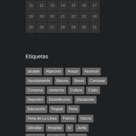
11
12
13
14
15
16
17
18
19
20
21
22
23
24
25
26
27
28
29
30
31
« Abr
Jun »
Etiquetas
alcalde
Algeciras
Araujo
Asansull
Ayuntamiento
Balona
Brexit
Carnaval
Comarca
comercio
Cultura
Cádiz
Deportes
Desinfeccion
Diputación
Educación
Fegadi
Feria
Feria de La Línea
Franco
Garcia
Gibraltar
Hospital
IU
Junta