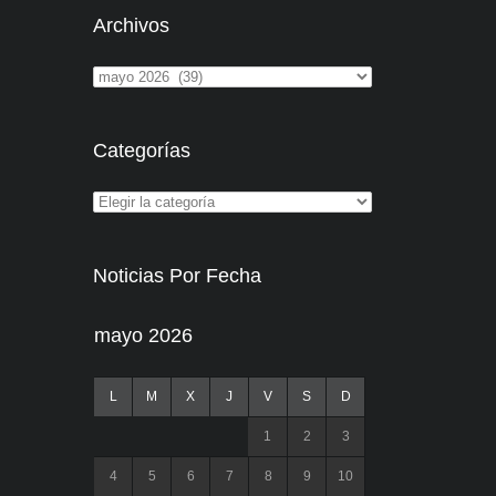
Archivos
Categorías
Noticias Por Fecha
mayo 2026
L
M
X
J
V
S
D
1
2
3
4
5
6
7
8
9
10