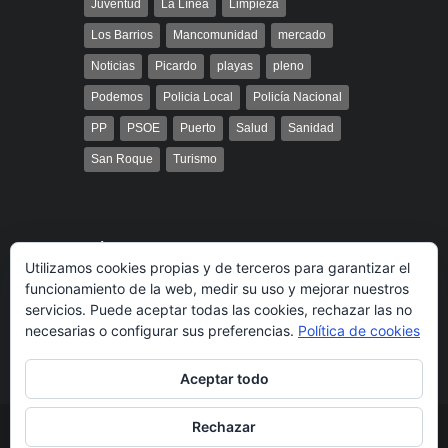
Juventud
La Línea
Limpieza
Los Barrios
Mancomunidad
mercado
Noticias
Picardo
playas
pleno
Podemos
Policia Local
Policía Nacional
PP
PSOE
Puerto
Salud
Sanidad
San Roque
Turismo
Búsqueda
Utilizamos cookies propias y de terceros para garantizar el
funcionamiento de la web, medir su uso y mejorar nuestros
servicios. Puede aceptar todas las cookies, rechazar las no
necesarias o configurar sus preferencias.
Política de cookies
Aceptar todo
Rechazar
© 2014 Radio Bahía Gibraltar desarrollado por