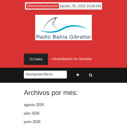
Última Actualización
agosto 7th, 2026 10:08 AM
el Servicio de Divulgación e Inhabilitación de Gibraltar
ÚLTIMAS
nistro Feetham refuerza la presencia internacional de Gibraltar durante su visita a
NOTICIAS
avi Buhagiar
Archivos por mes:
semana próxima
el Servicio de Divulgación e Inhabilitación de Gibraltar
agosto 2026
julio 2026
junio 2026