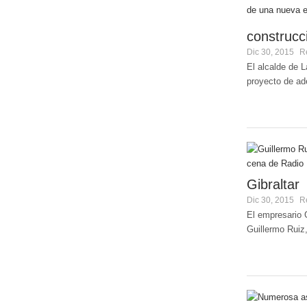
construcc
Dic 30, 2015
R
El alcalde de L
proyecto de ade
Gibraltar
Dic 30, 2015
R
El empresario 
Guillermo Ruiz,