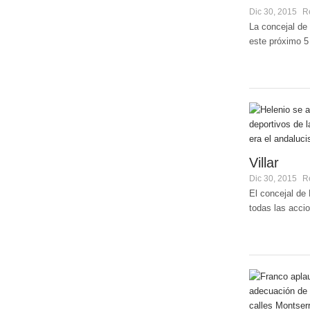
Dic 30, 2015
R
La concejal de
este próximo 5
Villar
Dic 30, 2015
R
El concejal de
todas las accio