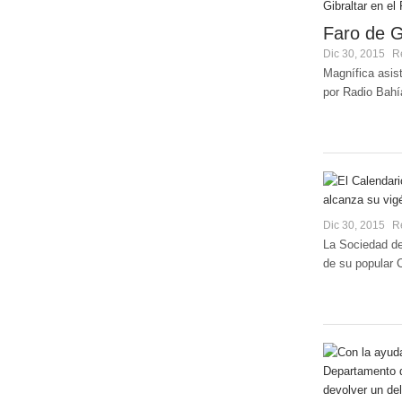
Faro de G
Dic 30, 2015
R
Magnífica asis
por Radio Bahí
Dic 30, 2015
R
La Sociedad del
de su popular C