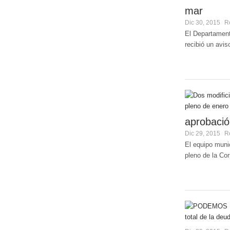
mar
Dic 30, 2015
R
El Departament
recibió un avis
aprobació
Dic 29, 2015
R
El equipo munic
pleno de la Co