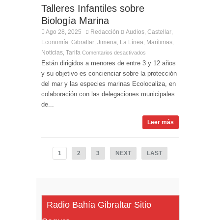
Talleres Infantiles sobre
Biología Marina
Ago 28, 2025
Redacción
Audios
Castellar
,
,
Economía
Gibraltar
Jimena
La Línea
Marítimas
,
,
,
,
,
Noticias
Tarifa
,
Comentarios desactivados
Están dirigidos a menores de entre 3 y 12 años
y su objetivo es concienciar sobre la protección
del mar y las especies marinas Ecolocaliza, en
colaboración con las delegaciones municipales
de...
Leer más
1
2
3
NEXT
LAST
Radio Bahía Gibraltar Sitio