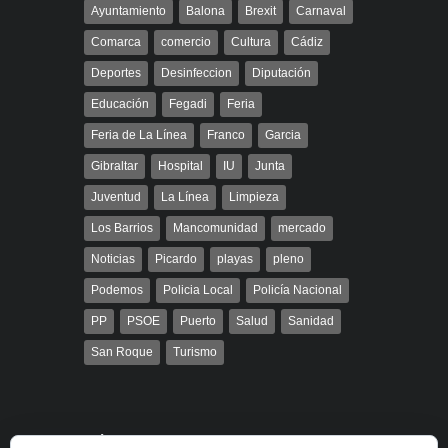
Ayuntamiento
Balona
Brexit
Carnaval
Comarca
comercio
Cultura
Cádiz
Deportes
Desinfeccion
Diputación
Educación
Fegadi
Feria
Feria de La Línea
Franco
Garcia
Gibraltar
Hospital
IU
Junta
Juventud
La Línea
Limpieza
Los Barrios
Mancomunidad
mercado
Noticias
Picardo
playas
pleno
Podemos
Policia Local
Policía Nacional
PP
PSOE
Puerto
Salud
Sanidad
San Roque
Turismo
Búsqueda