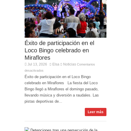
Entrega de la Medalla de la Policía del Territorio
de Ultramar al inspector jubilado Xavi Buhagiar
Presentado el IV Torneo de Fútbol Senior Alcalde
de San Roque, que se disputa la semana
próxima
Éxito de participación en el
Loco Bingo celebrado en
Miraflores
Jul 13, 2026
Elsa
Noticias
Comentarios
desactivados
Éxito de participación en el Loco Bingo
celebrado en Miraflores La fiesta del Loco
Bingo llegó a Miraflores el domingo pasado,
llevando música y diversión a raudales. Las
pistas deportivas de...
Leer más