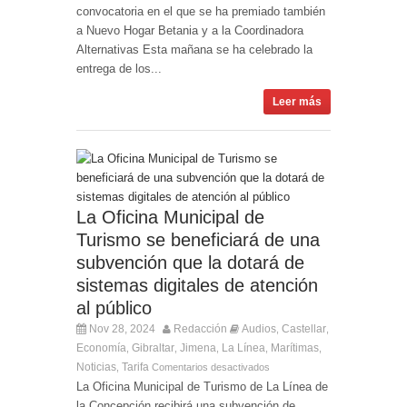
convocatoria en el que se ha premiado también
a Nuevo Hogar Betania y a la Coordinadora
Alternativas Esta mañana se ha celebrado la
entrega de los...
Leer más
La Oficina Municipal de
Turismo se beneficiará de una
subvención que la dotará de
sistemas digitales de atención
al público
Nov 28, 2024
Redacción
Audios
Castellar
,
,
Economía
Gibraltar
Jimena
La Línea
Marítimas
,
,
,
,
,
Noticias
Tarifa
,
Comentarios desactivados
La Oficina Municipal de Turismo de La Línea de
la Concepción recibirá una subvención de