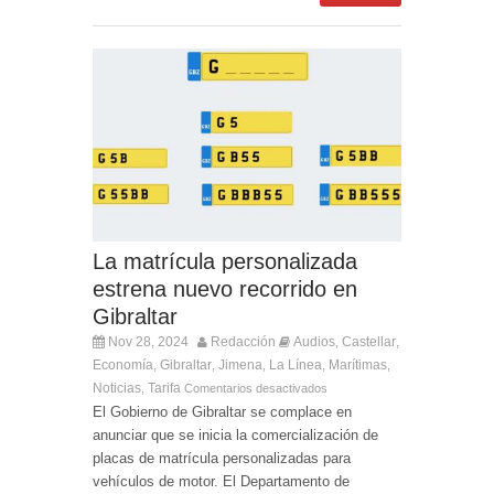
La matrícula personalizada
estrena nuevo recorrido en
Gibraltar
Nov 28, 2024
Redacción
Audios
Castellar
,
,
Economía
Gibraltar
Jimena
La Línea
Marítimas
,
,
,
,
,
Noticias
Tarifa
,
Comentarios desactivados
El Gobierno de Gibraltar se complace en
anunciar que se inicia la comercialización de
placas de matrícula personalizadas para
vehículos de motor. El Departamento de