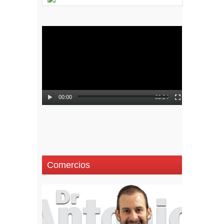
Reproductor
de
vídeo
00:00
00:24
Comercios