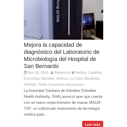
Mejora la capacidad de
diagnóstico del Laboratorio de
Microbiología del Hospital de
San Bernardo
Nov 28, 2024
Redacción
Audios
Castellar
,
,
Economía
Gibraltar
Jimena
La Línea
Marítimas
,
,
,
,
,
Noticias
Tarifa
,
Comentarios desactivados
La Autoridad Sanitaria de Gibraltar (Gibraltar
Health Authority, GHA) anunció ayer que cuenta
con un nuevo espectrómetro de masas MALDI-
TOF, un sofisticado instrumento de tecnología
médica para...
Leer más