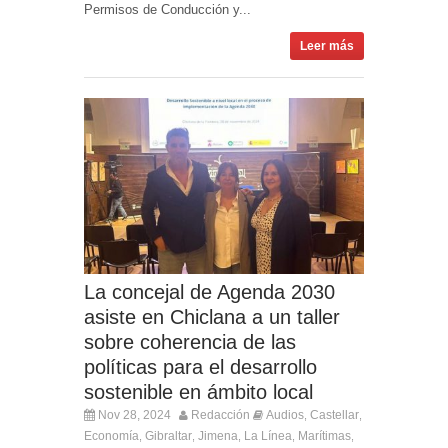
Permisos de Conducción y...
Leer más
La concejal de Agenda 2030
asiste en Chiclana a un taller
sobre coherencia de las
políticas para el desarrollo
sostenible en ámbito local
Nov 28, 2024
Redacción
Audios
Castellar
,
,
Economía
Gibraltar
Jimena
La Línea
Marítimas
,
,
,
,
,