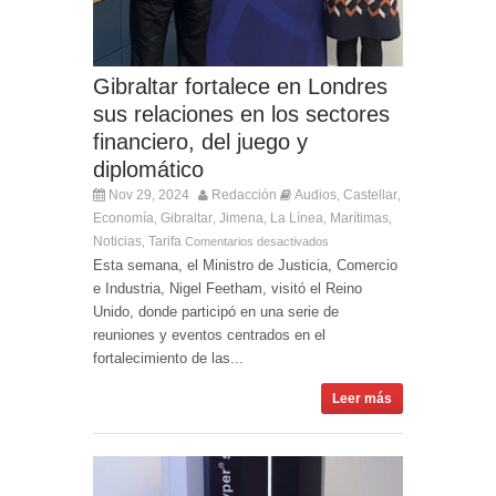
Gibraltar fortalece en Londres
sus relaciones en los sectores
financiero, del juego y
diplomático
Nov 29, 2024
Redacción
Audios
Castellar
,
,
Economía
Gibraltar
Jimena
La Línea
Marítimas
,
,
,
,
,
Noticias
Tarifa
,
Comentarios desactivados
Esta semana, el Ministro de Justicia, Comercio
e Industria, Nigel Feetham, visitó el Reino
Unido, donde participó en una serie de
reuniones y eventos centrados en el
fortalecimiento de las...
Leer más