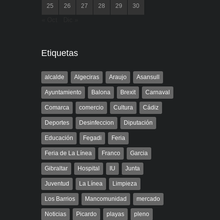
25
26
27
28
29
30
« Oct
Dic »
Etiquetas
alcalde
Algeciras
Araujo
Asansull
Ayuntamiento
Balona
Brexit
Carnaval
Comarca
comercio
Cultura
Cádiz
Deportes
Desinfeccion
Diputación
Educación
Fegadi
Feria
Feria de La Línea
Franco
Garcia
Gibraltar
Hospital
IU
Junta
Juventud
La Línea
Limpieza
Los Barrios
Mancomunidad
mercado
Noticias
Picardo
playas
pleno