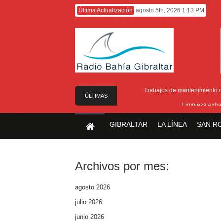
Última Actualización
agosto 5th, 2026 1:13 PM
Trabajos de mantenimiento de
ÚLTIMAS
Limpieza exha
NOTICIAS
Cambio de ubicac
GIBRALTAR
LA LÍNEA
SAN R
Gobierno equipara las cotizaciones p
A punto de concluir la segunda f
Archivos por mes:
agosto 2026
julio 2026
junio 2026