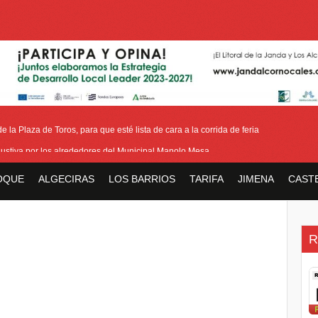
 la Plaza de Toros, para que esté lista de cara a la corrida de feria
ustiva por los alrededores del Municipal Manolo Mesa
ión y horario del III Domingo de Farolillos de San Roque
OQUE
ALGECIRAS
LOS BARRIOS
TARIFA
JIMENA
CAST
ara las pensiones tras la reducción de la edad de jubilación de los hombres
ase del acerado de Aguas Marinas, se cierran aspectos de la tercera fase
R