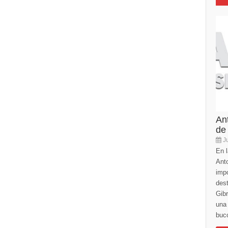
An
de
Ju
En l
Anto
imp
des
Gibr
una 
buco