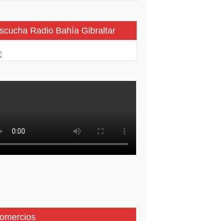
scucha Radio Bahía Gibraltar
omercios