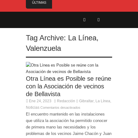
ÚLTIMAS
NOTICIAS
El Gobierno anuncia el nombramiento del Sr.
Angelo Cerisola como Director Ejecutivo del
Servicio de Divulgación e Inhabilitación de
Gibraltar
Tag Archive:
La Línea
,
El alcalde felicita a Sara, que con 14 años ha
Valenzuela
obtenido el nivel de inglés C2
El Ministro Feetham refuerza la presencia
internacional de Gibraltar durante su visita a
Canadá
Entrega de la Medalla de la Policía del Territorio
Otra Línea es Posible se reúne
de Ultramar al inspector jubilado Xavi Buhagiar
con la Asociación de vecinos
Presentado el IV Torneo de Fútbol Senior Alcalde
de Bellavista
de San Roque, que se disputa la semana
Ene 24, 2023
Redacción
Gibraltar
La Línea
,
,
próxima
Noticias
Comentarios desactivados
El encuentro mantenido en las instalaciones
que utiliza la asociación ha permitido conocer
de primera mano las necesidades y los
problemas de los vecinos Jaime Chacón y Juan