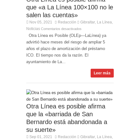
que «a La Línea 100×100 no le
salen las cuentas»
Nov 05, 2021
Redacción
Gibraltar
La Línea
,
,
Noticias
Comentarios desactivados
Otra Línea es Posible (OLEp—LaLínea) ya
advirtió hace meses del riesgo de ampliar 5
años el plazo de amortización del préstamo
ICO. El tiempo nos da la razón. El
ayuntamiento de La...
Leer más
Otra Línea es posible afirma
que la «barriada de San
Bernardo está abandonada a
su suerte»
Sep 01, 2021
Redacción
Gibraltar
La Línea
,
,