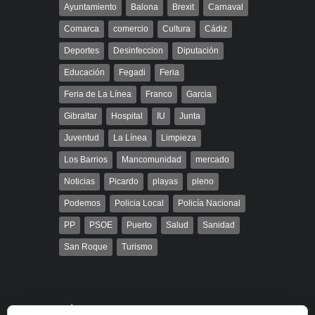
Ayuntamiento
Balona
Brexit
Carnaval
Comarca
comercio
Cultura
Cádiz
Deportes
Desinfeccion
Diputación
Educación
Fegadi
Feria
Feria de La Línea
Franco
Garcia
Gibraltar
Hospital
IU
Junta
Juventud
La Línea
Limpieza
Los Barrios
Mancomunidad
mercado
Noticias
Picardo
playas
pleno
Podemos
Policia Local
Policía Nacional
PP
PSOE
Puerto
Salud
Sanidad
San Roque
Turismo
Búsqueda