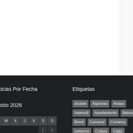
icias Por Fecha
Etiquetas
alcalde
Algeciras
Araujo
osto 2026
Asansull
Ayuntamiento
Balon
M
X
J
V
S
D
Brexit
Carnaval
Comarca
1
2
comercio
Cultura
Cádiz