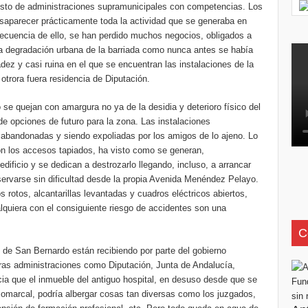
esto de administraciones supramunicipales con competencias. Los
desaparecer prácticamente toda la actividad que se generaba en
secuencia de ello, se han perdido muchos negocios, obligados a
 una degradación urbana de la barriada como nunca antes se había
dez y casi ruina en el que se encuentran las instalaciones de la
otrora fuera residencia de Diputación.
se quejan con amargura no ya de la desidia y deterioro físico del
 de opciones de futuro para la zona. Las instalaciones
án abandonadas y siendo expoliadas por los amigos de lo ajeno. Lo
n los accesos tapiados, ha visto como se generan,
ificio y se dedican a destrozarlo llegando, incluso, a arrancar
ervarse sin dificultad desde la propia Avenida Menéndez Pelayo.
 rotos, alcantarillas levantadas y cuadros eléctricos abiertos,
quiera con el consiguiente riesgo de accidentes son una
C
 de San Bernardo están recibiendo por parte del gobierno
tras administraciones como Diputación, Junta de Andalucía,
cia que el inmueble del antiguo hospital, en desuso desde que se
comarcal, podría albergar cosas tan diversas como los juzgados,