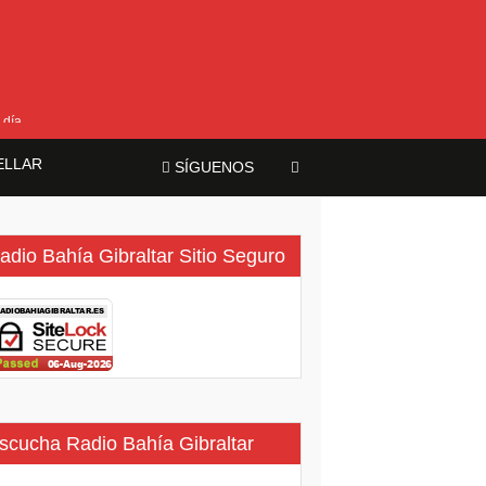
 día
ELLAR
SÍGUENOS
adio Bahía Gibraltar Sitio Seguro
scucha Radio Bahía Gibraltar