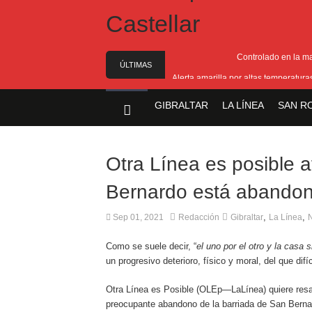
Controlado en la m
ÚLTIMAS
Alerta amarilla por altas temperatur
NOTICIAS
Reunión pa
GIBRALTAR
LA LÍNEA
SAN R
Estabilizado el incend
El Ministro Principal da 
Otra Línea es posible 
Bernardo está abandon
,
,
Sep 01, 2021
Redacción
Gibraltar
La Línea
N
Como se suele decir, “
el uno por el otro y la casa s
un progresivo deterioro, físico y moral, del que dif
Otra Línea es Posible (OLEp—LaLínea) quiere resa
preocupante abandono de la barriada de San Berna