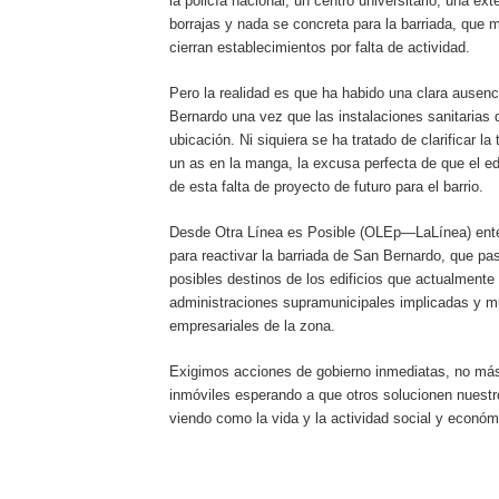
la policía nacional, un centro universitario, una e
borrajas y nada se concreta para la barriada, que
cierran establecimientos por falta de actividad.
Pero la realidad es que ha habido una clara ausenci
Bernardo una vez que las instalaciones sanitarias
ubicación. Ni siquiera se ha tratado de clarificar la
un as en la manga, la excusa perfecta de que el ed
de esta falta de proyecto de futuro para el barrio.
Desde Otra Línea es Posible (OLEp—LaLínea) entend
para reactivar la barriada de San Bernardo, que pa
posibles destinos de los edificios que actualmente
administraciones supramunicipales implicadas y mu
empresariales de la zona.
Exigimos acciones de gobierno inmediatas, no má
inmóviles esperando a que otros solucionen nuest
viendo como la vida y la actividad social y econ