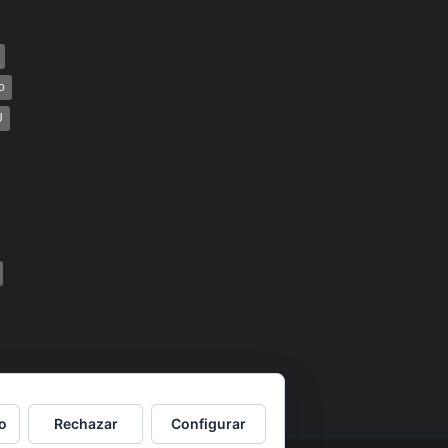
o
U
o
Rechazar
Configurar