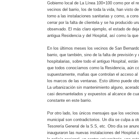
Gobierno local de La Línea 100×100 como por el r
vecinos del barrio, los de toda la vida, han visto 
torno a las instalaciones sanitarias y como, a con
cerrar por la falta de clientela y se ha producido
observado. El más claro ejemplo, el estado de deja
antigua Residencia y del Hospital, así como la que 
En los últimos meses los vecinos de San Bernardo 
barrio, que también, sino de la falta de previsión y
hospitalarias, sobre todo el antiguo Hospital, est
que todos conocíamos como la Residencia, aún co
supuestamente, mafias que controlan el acceso al ed
los marcos de las ventanas. Esto último puede obs
La urbanización sin mantenimiento alguno, acerados
casi desmantelados y expuestos al alcance de cual
constante en este barrio.
Por otro lado, los únicos mensajes que los vecinos
municipal son contradictorios. Un día se culpa a o
Tesorería General de la S.S, etc. Otro día se anun
inauguraron las nuevas instalaciones del Hospital 