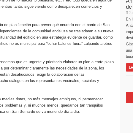
xtensión de formación profesional, etc. Pero todo queda en agua de
An
de
 mientras tanto, sigue viendo como desaparecen comercios y
Ju
En l
a de planificación para prever qué ocurriría con el barrio de San
Anto
 dependientes de la comunidad andaluza se trasladaran a su nueva
imp
 titularidad del edificio en una estrategia evidente de guardar, como
des
ificio no es municipal para “echar balones fuera” culpando a otros
Gibr
una 
buco
emos que es urgente y prioritario elaborar un plan a corto plazo
Le
sa por determinar claramente las necesidades de la zona, los
 están desahuciados, exigir la colaboración de las
cho diálogo con los representantes vecinales, sociales y
s medias tintas, no más mensajes ambiguos, ni permanecer
ros problemas y, ni muchos menos, quedarnos tan tranquilos
ómica en San Bernardo se va muriendo día a día.