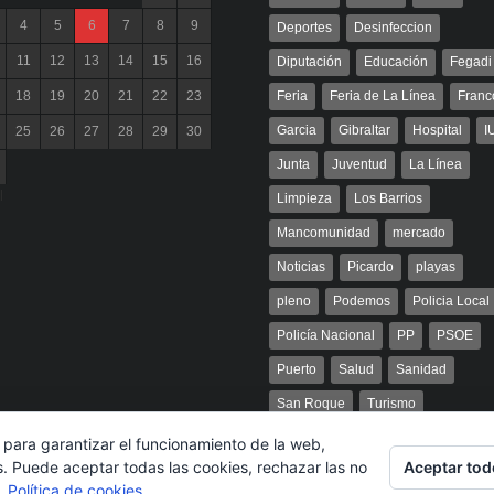
4
5
6
7
8
9
Deportes
Desinfeccion
11
12
13
14
15
16
Diputación
Educación
Fegadi
18
19
20
21
22
23
Feria
Feria de La Línea
Franc
Garcia
Gibraltar
Hospital
I
25
26
27
28
29
30
Junta
Juventud
La Línea
l
Limpieza
Los Barrios
Mancomunidad
mercado
Noticias
Picardo
playas
pleno
Podemos
Policia Local
Policía Nacional
PP
PSOE
Puerto
Salud
Sanidad
San Roque
Turismo
 para garantizar el funcionamiento de la web,
Aceptar tod
s. Puede aceptar todas las cookies, rechazar las no
s.
Política de cookies