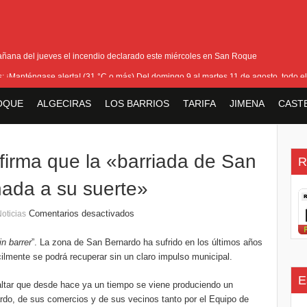
añana del jueves el incendio declarado este miércoles en San Roque
as: ¡Manténgase alerta! (31 °C o más) Del domingo 9 al martes 11 de agosto, todo el
ra cerrar los últimos flecos de la seguridad en la Feria Real
OQUE
ALGECIRAS
LOS BARRIOS
TARIFA
JIMENA
CAST
io que ha afectado Pasada Honda y cercanías de la carretera con el Pinar
la bienvenida a la nueva Ministra británica para los Territorios de Ultramar
afirma que la «barriada de San
R
ada a su suerte»
Comentarios desactivados
oticias
in barrer
”. La zona de San Bernardo ha sufrido en los últimos años
ícilmente se podrá recuperar sin un claro impulso municipal.
E
ltar que desde hace ya un tiempo se viene produciendo un
rdo, de sus comercios y de sus vecinos tanto por el Equipo de