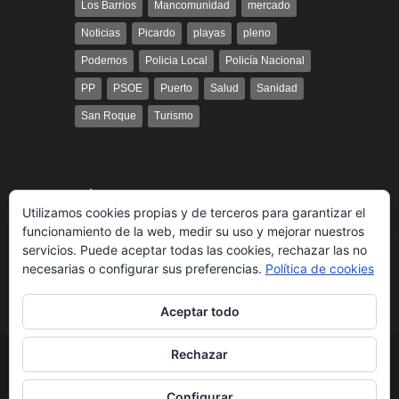
Los Barrios
Mancomunidad
mercado
Noticias
Picardo
playas
pleno
Podemos
Policia Local
Policía Nacional
PP
PSOE
Puerto
Salud
Sanidad
San Roque
Turismo
Búsqueda
Utilizamos cookies propias y de terceros para garantizar el
funcionamiento de la web, medir su uso y mejorar nuestros
servicios. Puede aceptar todas las cookies, rechazar las no
necesarias o configurar sus preferencias.
Política de cookies
Aceptar todo
Rechazar
© 2014 Radio Bahía Gibraltar desarrollado por
Media&Web
Legal
Política de cookies
Más información
Configurar