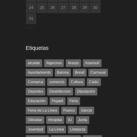
24
25
26
27
28
29
30
31
« Jul
Etiquetas
alcalde
Algeciras
Araujo
Asansull
Ayuntamiento
Balona
Brexit
Carnaval
Comarca
comercio
Cultura
Cádiz
Deportes
Desinfeccion
Diputación
Educación
Fegadi
Feria
Feria de La Línea
Franco
Garcia
Gibraltar
Hospital
IU
Junta
Juventud
La Línea
Limpieza