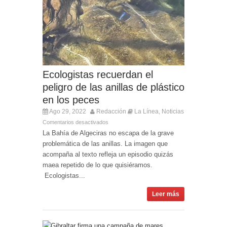
Entrega de la Medalla de la Policía del Territorio
de Ultramar al inspector jubilado Xavi Buhagiar
Presentado el IV Torneo de Fútbol Senior Alcalde
de San Roque, que se disputa la semana
próxima
Ecologistas recuerdan el
peligro de las anillas de plástico
en los peces
Ago 29, 2022
Redacción
La Línea
Noticias
,
Comentarios desactivados
La Bahía de Algeciras no escapa de la grave
problemática de las anillas. La imagen que
acompaña al texto refleja un episodio quizás
maea repetido de lo que quisiéramos.
Ecologistas...
Leer más