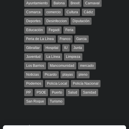
Ayuntamiento
Balona
Brexit
Carnaval
Comarca
comercio
Cultura
Cádiz
Deportes
Desinfeccion
Diputación
Educación
Fegadi
Feria
Feria de La Línea
Franco
Garcia
Gibraltar
Hospital
IU
Junta
Juventud
La Línea
Limpieza
Los Barrios
Mancomunidad
mercado
Noticias
Picardo
playas
pleno
Podemos
Policia Local
Policía Nacional
PP
PSOE
Puerto
Salud
Sanidad
San Roque
Turismo
Búsqueda