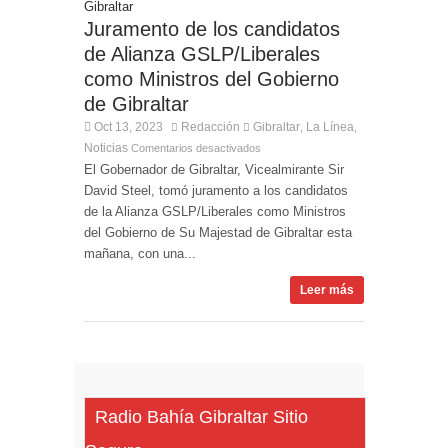
Entrega de la Medalla de la Policía del Territorio
de Ultramar al inspector jubilado Xavi Buhagiar
Juramento de los candidatos
de Alianza GSLP/Liberales
Presentado el IV Torneo de Fútbol Senior Alcalde
de San Roque, que se disputa la semana
como Ministros del Gobierno
próxima
de Gibraltar
Oct 13, 2023
Redacción
Gibraltar
La Línea
,
,
Noticias
Comentarios desactivados
El Gobernador de Gibraltar, Vicealmirante Sir
David Steel, tomó juramento a los candidatos
de la Alianza GSLP/Liberales como Ministros
del Gobierno de Su Majestad de Gibraltar esta
mañana, con una...
Leer más
Radio Bahía Gibraltar Sitio