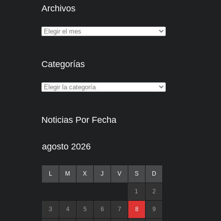
Archivos
Categorías
Noticias Por Fecha
agosto 2026
L
M
X
J
V
S
D
1
2
3
4
5
6
7
8
9