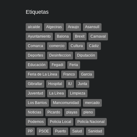
Etiquetas
alcalde
Algeciras
Araujo
Asansull
Ayuntamiento
Balona
Brexit
Carnaval
Comarca
comercio
Cultura
Cádiz
Deportes
Desinfeccion
Diputación
Educación
Fegadi
Feria
Feria de La Línea
Franco
Garcia
Gibraltar
Hospital
IU
Junta
Juventud
La Línea
Limpieza
Los Barrios
Mancomunidad
mercado
Noticias
Picardo
playas
pleno
Podemos
Policia Local
Policía Nacional
PP
PSOE
Puerto
Salud
Sanidad