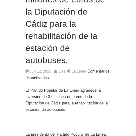
Entrega de la Medalla de la Policía del Territorio
de Ultramar al inspector jubilado Xavi Buhagiar
la Diputación de
Presentado el IV Torneo de Fútbol Senior Alcalde
de San Roque, que se disputa la semana
Cádiz para la
próxima
rehabilitación de la
estación de
autobuses.
Comentarios
Jun 12, 2026
Elsa
La Línea
desactivados
El Partido Popular de La Línea agradece la
inversión de 3 millones de euros de la
Diputación de Cádiz para la rehabilitación de la
estación de autobuses.
La presidenta del Partido Popular de La Línea,