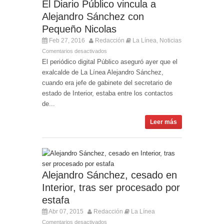
Entrega de la Medalla de la Policía del Territorio
El Diario Público vincula a
de Ultramar al inspector jubilado Xavi Buhagiar
Alejandro Sánchez con
Presentado el IV Torneo de Fútbol Senior Alcalde
Pequeño Nicolas
de San Roque, que se disputa la semana
Feb 27, 2016
Redacción
La Línea
Noticias
,
próxima
Comentarios desactivados
El periódico digital Público aseguró ayer que el
exalcalde de La Línea Alejandro Sánchez,
cuando era jefe de gabinete del secretario de
estado de Interior, estaba entre los contactos
de...
Leer más
Alejandro Sánchez, cesado en
Interior, tras ser procesado por
estafa
Abr 07, 2015
Redacción
La Línea
Comentarios desactivados