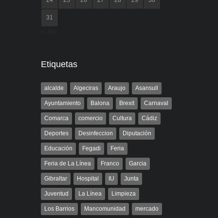
24
25
26
27
28
29
30
31
« Jul
Etiquetas
alcalde
Algeciras
Araujo
Asansull
Ayuntamiento
Balona
Brexit
Carnaval
Comarca
comercio
Cultura
Cádiz
Deportes
Desinfeccion
Diputación
Educación
Fegadi
Feria
Feria de La Línea
Franco
Garcia
Gibraltar
Hospital
IU
Junta
Juventud
La Línea
Limpieza
Los Barrios
Mancomunidad
mercado