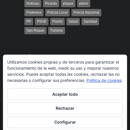
Noticias
Picardo
playas
pleno
Podemos
Policia Local
Policía Nacional
PP
PSOE
Puerto
Salud
Sanidad
San Roque
Turismo
Búsqueda
Utilizamos cookies propias y de terceros para garantizar el
funcionamiento de la web, medir su uso y mejorar nuestros
servicios. Puede aceptar todas las cookies, rechazar las no
necesarias o configurar sus preferencias.
Política de cookies
Aceptar todo
Rechazar
© 2014 Radio Bahía Gibraltar desarrollado por
Media&Web
Legal
Política de cookies
Más información
Configurar
sobre las cookies