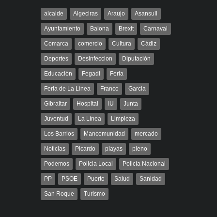
alcalde
Algeciras
Araujo
Asansull
Ayuntamiento
Balona
Brexit
Carnaval
Comarca
comercio
Cultura
Cádiz
Deportes
Desinfeccion
Diputación
Educación
Fegadi
Feria
Feria de La Línea
Franco
Garcia
Gibraltar
Hospital
IU
Junta
Juventud
La Línea
Limpieza
Los Barrios
Mancomunidad
mercado
Noticias
Picardo
playas
pleno
Podemos
Policia Local
Policía Nacional
PP
PSOE
Puerto
Salud
Sanidad
San Roque
Turismo