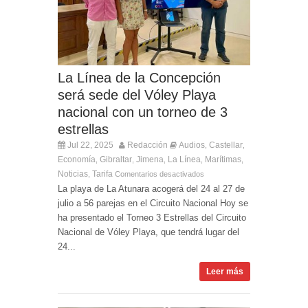
Entrega de la Medalla de la Policía del Territorio
de Ultramar al inspector jubilado Xavi Buhagiar
Presentado el IV Torneo de Fútbol Senior Alcalde
de San Roque, que se disputa la semana
próxima
La Línea de la Concepción
será sede del Vóley Playa
nacional con un torneo de 3
estrellas
Jul 22, 2025
Redacción
Audios
Castellar
,
,
Economía
Gibraltar
Jimena
La Línea
Marítimas
,
,
,
,
,
Noticias
Tarifa
,
Comentarios desactivados
La playa de La Atunara acogerá del 24 al 27 de
julio a 56 parejas en el Circuito Nacional Hoy se
ha presentado el Torneo 3 Estrellas del Circuito
Nacional de Vóley Playa, que tendrá lugar del
24...
Leer más