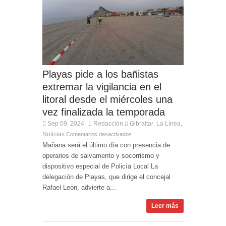
Entrega de la Medalla de la Policía del Territorio
de Ultramar al inspector jubilado Xavi Buhagiar
Presentado el IV Torneo de Fútbol Senior Alcalde
de San Roque, que se disputa la semana
próxima
Playas pide a los bañistas
extremar la vigilancia en el
litoral desde el miércoles una
vez finalizada la temporada
Sep 09, 2024
Redacción
Gibraltar
La Línea
,
,
Noticias
Comentarios desactivados
Mañana será el último día con presencia de
operarios de salvamento y socorrismo y
dispositivo especial de Policía Local La
delegación de Playas, que dirige el concejal
Rafael León, advierte a...
Leer más