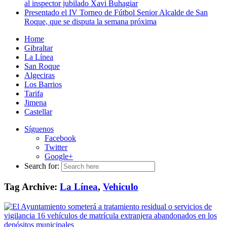
al inspector jubilado Xavi Buhagiar
Presentado el IV Torneo de Fútbol Senior Alcalde de San
Roque, que se disputa la semana próxima
Home
Gibraltar
La Línea
San Roque
Algeciras
Los Barrios
Tarifa
Jimena
Castellar
Síguenos
Facebook
Twitter
Google+
Search for:
Tag Archive:
La Línea
,
Vehiculo