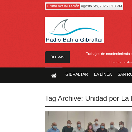
Última Actualización
agosto 5th, 2026 1:13 PM
Trabajos de mantenimiento de
ÚLTIMAS
Limpieza exha
NOTICIAS
Cambio de ubicac
GIBRALTAR
LA LÍNEA
SAN R
Gobierno equipara las cotizaciones p
A punto de concluir la segunda f
Tag Archive:
Unidad por La 