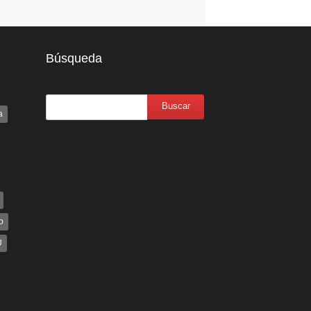
Búsqueda
a
o
U