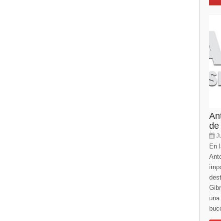
An
de
Ju
En l
Anto
imp
des
Gibr
una 
buco