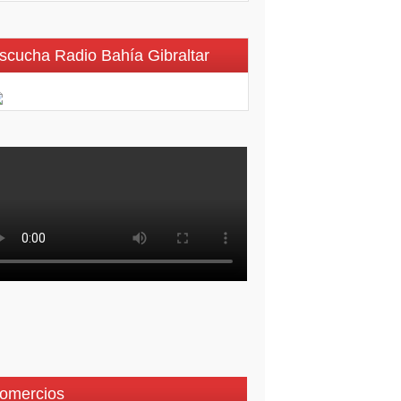
scucha Radio Bahía Gibraltar
omercios