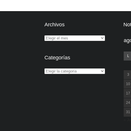
Archivos
Not
ag
L
Categorías
3
10
17
24
31
« Ju