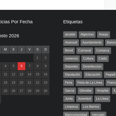
icias Por Fecha
Etiquetas
alcalde
Algeciras
Araujo
osto 2026
Asansull
Ayuntamiento
Balon
M
X
J
V
S
D
Brexit
Carnaval
Comarca
1
2
comercio
Cultura
Cádiz
4
5
6
7
8
9
Deportes
Desinfeccion
11
12
13
14
15
16
Diputación
Educación
Fegadi
18
19
20
21
22
23
Feria
Feria de La Línea
Franc
Garcia
Gibraltar
Hospital
I
25
26
27
28
29
30
Junta
Juventud
La Línea
l
Limpieza
Los Barrios
Mancomunidad
mercado