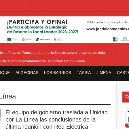
 la Plaza de Toros, para que esté lista de cara a la corrida de feria
ustiva por los alrededores del Municipal Manolo Mesa
ión y horario del III Domingo de Farolillos de San Roque
OQUE
ALGECIRAS
LOS BARRIOS
TARIFA
JIMENA
CAST
ara las pensiones tras la reducción de la edad de jubilación de los hombres
ase del acerado de Aguas Marinas, se cierran aspectos de la tercera fase
Línea
R
El equipo de gobierno traslada a Unidad
por La Línea las conclusiones de la
última reunión con Red Eléctrica