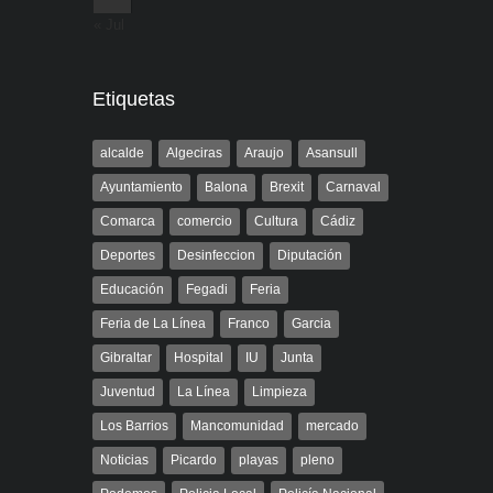
« Jul
Etiquetas
alcalde
Algeciras
Araujo
Asansull
Ayuntamiento
Balona
Brexit
Carnaval
Comarca
comercio
Cultura
Cádiz
Deportes
Desinfeccion
Diputación
Educación
Fegadi
Feria
Feria de La Línea
Franco
Garcia
Gibraltar
Hospital
IU
Junta
Juventud
La Línea
Limpieza
Los Barrios
Mancomunidad
mercado
Noticias
Picardo
playas
pleno