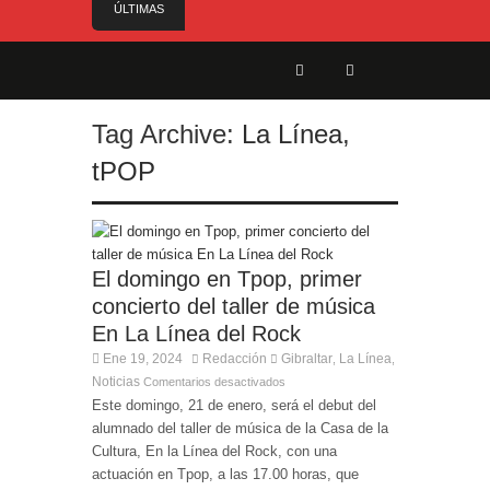
ÚLTIMAS
NOTICIAS
Mañana martes comienza, con la Coronación, la
Feria Real de San Roque 2026
Manuel Cortés arrasó en el Domingo de
Tag Archive:
La Línea
,
Farolillos de San Roque
Desde este lunes 10 los mayores pueden canjear
tPOP
sus entradas de Toros
Fundación Canya pide el apoyo de la ciudadanía
para su Gran Sorteo Solidario: 50 premios y una
causa urgente
El domingo en Tpop, primer
Renovación del acerado de las calles Quevedo,
concierto del taller de música
Mejorana y Perdiz, de Estación de San Roque
En La Línea del Rock
Ene 19, 2024
Redacción
Gibraltar
La Línea
,
,
Noticias
Comentarios desactivados
Este domingo, 21 de enero, será el debut del
alumnado del taller de música de la Casa de la
Cultura, En la Línea del Rock, con una
actuación en Tpop, a las 17.00 horas, que