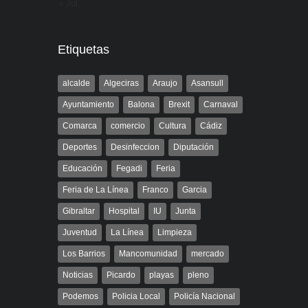
« Jul
Etiquetas
alcalde
Algeciras
Araujo
Asansull
Ayuntamiento
Balona
Brexit
Carnaval
Comarca
comercio
Cultura
Cádiz
Deportes
Desinfeccion
Diputación
Educación
Fegadi
Feria
Feria de La Línea
Franco
Garcia
Gibraltar
Hospital
IU
Junta
Juventud
La Línea
Limpieza
Los Barrios
Mancomunidad
mercado
Noticias
Picardo
playas
pleno
Podemos
Policia Local
Policía Nacional