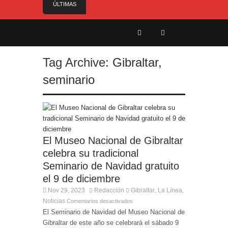
ÚLTIMAS
NOTICIAS
Controlado en la mañana del jueves el incendio
declarado este miércoles en San Roque
Alerta amarilla por altas temperaturas:
Tag Archive:
Gibraltar
,
¡Manténgase alerta! (31 °C o más) Del domingo 9
al martes 11 de agosto, todo el día
seminario
Reunión para cerrar los últimos flecos de la
seguridad en la Feria Real
Estabilizado el incendio que ha afectado Pasada
Honda y cercanías de la carretera con el Pinar
El Ministro Principal da la bienvenida a la nueva
El Museo Nacional de Gibraltar
Ministra británica para los Territorios de Ultramar
celebra su tradicional
Seminario de Navidad gratuito
el 9 de diciembre
Nov 29, 2023
Redacción
Gibraltar
La Línea
,
,
Noticias
Comentarios desactivados
El Seminario de Navidad del Museo Nacional de
Gibraltar de este año se celebrará el sábado 9