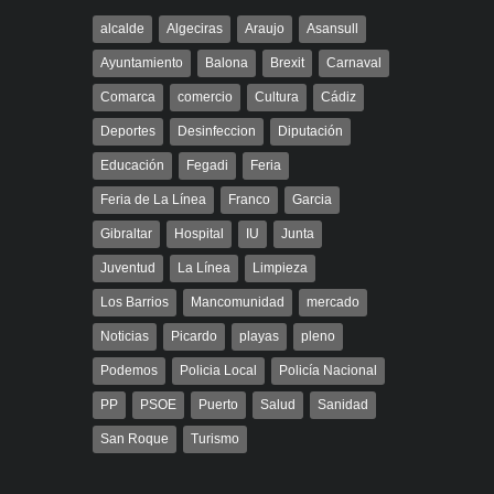
alcalde
Algeciras
Araujo
Asansull
Ayuntamiento
Balona
Brexit
Carnaval
Comarca
comercio
Cultura
Cádiz
Deportes
Desinfeccion
Diputación
Educación
Fegadi
Feria
Feria de La Línea
Franco
Garcia
Gibraltar
Hospital
IU
Junta
Juventud
La Línea
Limpieza
Los Barrios
Mancomunidad
mercado
Noticias
Picardo
playas
pleno
Podemos
Policia Local
Policía Nacional
PP
PSOE
Puerto
Salud
Sanidad
San Roque
Turismo