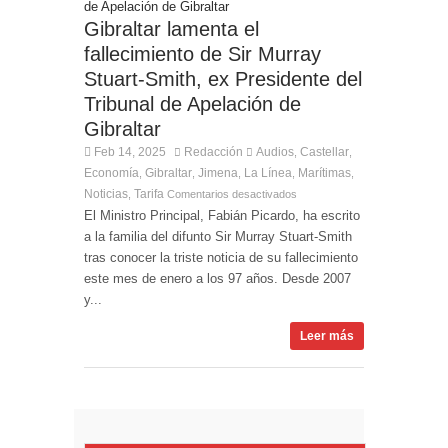
Entrega de la Medalla de la Policía del Territorio
de Ultramar al inspector jubilado Xavi Buhagiar
Gibraltar lamenta el
fallecimiento de Sir Murray
Presentado el IV Torneo de Fútbol Senior Alcalde
de San Roque, que se disputa la semana
Stuart-Smith, ex Presidente del
próxima
Tribunal de Apelación de
Gibraltar
Feb 14, 2025
Redacción
Audios
Castellar
,
,
Economía
Gibraltar
Jimena
La Línea
Marítimas
,
,
,
,
,
Noticias
Tarifa
,
Comentarios desactivados
El Ministro Principal, Fabián Picardo, ha escrito
a la familia del difunto Sir Murray Stuart-Smith
tras conocer la triste noticia de su fallecimiento
este mes de enero a los 97 años. Desde 2007
y...
Leer más