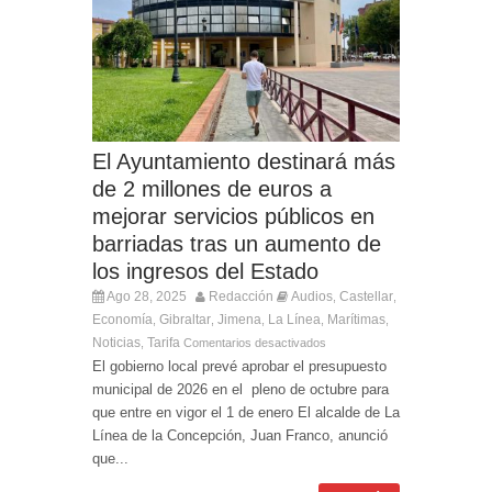
Entrega de la Medalla de la Policía del Territorio
de Ultramar al inspector jubilado Xavi Buhagiar
Presentado el IV Torneo de Fútbol Senior Alcalde
de San Roque, que se disputa la semana
próxima
El Ayuntamiento destinará más
de 2 millones de euros a
mejorar servicios públicos en
barriadas tras un aumento de
los ingresos del Estado
Ago 28, 2025
Redacción
Audios
Castellar
,
,
Economía
Gibraltar
Jimena
La Línea
Marítimas
,
,
,
,
,
Noticias
Tarifa
,
Comentarios desactivados
El gobierno local prevé aprobar el presupuesto
municipal de 2026 en el pleno de octubre para
que entre en vigor el 1 de enero El alcalde de La
Línea de la Concepción, Juan Franco, anunció
que...