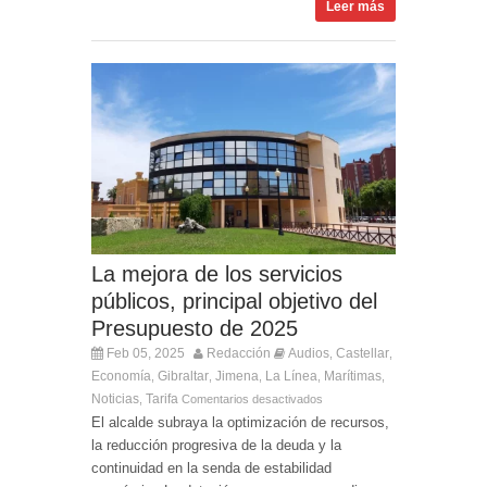
Leer más
La mejora de los servicios
públicos, principal objetivo del
Presupuesto de 2025
Feb 05, 2025
Redacción
Audios
Castellar
,
,
Economía
Gibraltar
Jimena
La Línea
Marítimas
,
,
,
,
,
Noticias
Tarifa
,
Comentarios desactivados
El alcalde subraya la optimización de recursos,
la reducción progresiva de la deuda y la
continuidad en la senda de estabilidad