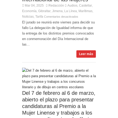
Mar 04, 2025
Redacción
Audios
Castellar
,
,
Economía
Gibraltar
Jimena
La Línea
Marítimas
,
,
,
,
,
Noticias
Tarifa
,
Comentarios desactivados
El jurado se reunirá este viernes para decidir su
fallo La delegación de Igualdad informa de que
la entrega de los distintos premios convocados
en conmemoración del Día Internacional de
las...
Leer más
Del 7 de febrero al 6 de marzo,
abierto el plazo para presentar
candidaturas al Premio a la
Mujer Linense y trabajos a los