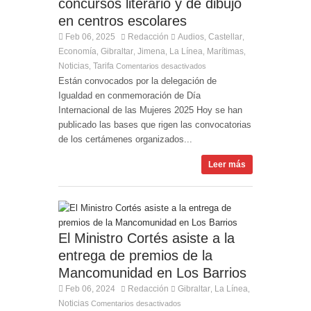
concursos literario y de dibujo
en centros escolares
Feb 06, 2025
Redacción
Audios
Castellar
,
,
Economía
Gibraltar
Jimena
La Línea
Marítimas
,
,
,
,
,
Noticias
Tarifa
,
Comentarios desactivados
Están convocados por la delegación de
Igualdad en conmemoración de Día
Internacional de las Mujeres 2025 Hoy se han
publicado las bases que rigen las convocatorias
de los certámenes organizados...
Leer más
El Ministro Cortés asiste a la
entrega de premios de la
Mancomunidad en Los Barrios
Feb 06, 2024
Redacción
Gibraltar
La Línea
,
,
Noticias
Comentarios desactivados