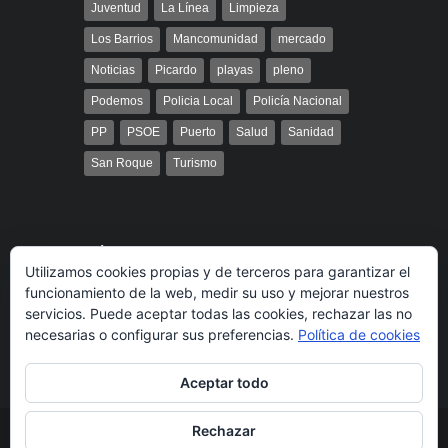
Juventud
La Línea
Limpieza
Los Barrios
Mancomunidad
mercado
Noticias
Picardo
playas
pleno
Podemos
Policia Local
Policía Nacional
PP
PSOE
Puerto
Salud
Sanidad
San Roque
Turismo
Búsqueda
Utilizamos cookies propias y de terceros para garantizar el
funcionamiento de la web, medir su uso y mejorar nuestros
servicios. Puede aceptar todas las cookies, rechazar las no
necesarias o configurar sus preferencias.
Política de cookies
Aceptar todo
Rechazar
© 2014 Radio Bahía Gibraltar desarrollado por