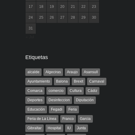
17
18
19
20
21
22
23
24
25
26
27
28
29
30
31
« Jul
Etiquetas
alcalde
Algeciras
Araujo
Asansull
Ayuntamiento
Balona
Brexit
Carnaval
Comarca
comercio
Cultura
Cádiz
Deportes
Desinfeccion
Diputación
Educación
Fegadi
Feria
Feria de La Línea
Franco
Garcia
Gibraltar
Hospital
IU
Junta