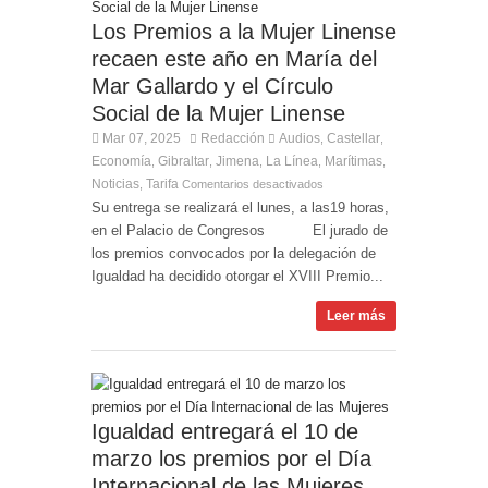
Entrega de la Medalla de la Policía del Territorio
de Ultramar al inspector jubilado Xavi Buhagiar
Los Premios a la Mujer Linense
recaen este año en María del
Presentado el IV Torneo de Fútbol Senior Alcalde
de San Roque, que se disputa la semana
Mar Gallardo y el Círculo
próxima
Social de la Mujer Linense
Mar 07, 2025
Redacción
Audios
Castellar
,
,
Economía
Gibraltar
Jimena
La Línea
Marítimas
,
,
,
,
,
Noticias
Tarifa
,
Comentarios desactivados
Su entrega se realizará el lunes, a las19 horas,
en el Palacio de Congresos El jurado de
los premios convocados por la delegación de
Igualdad ha decidido otorgar el XVIII Premio...
Leer más
Igualdad entregará el 10 de
marzo los premios por el Día
Internacional de las Mujeres