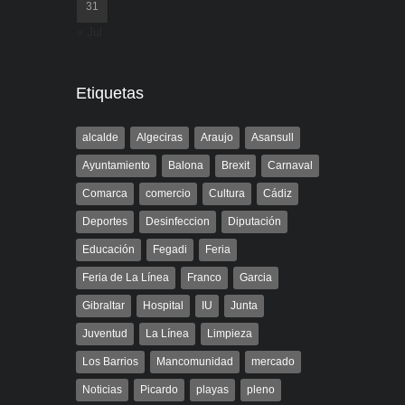
31
« Jul
Etiquetas
alcalde
Algeciras
Araujo
Asansull
Ayuntamiento
Balona
Brexit
Carnaval
Comarca
comercio
Cultura
Cádiz
Deportes
Desinfeccion
Diputación
Educación
Fegadi
Feria
Feria de La Línea
Franco
Garcia
Gibraltar
Hospital
IU
Junta
Juventud
La Línea
Limpieza
Los Barrios
Mancomunidad
mercado
Noticias
Picardo
playas
pleno