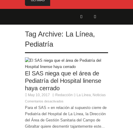
ÚLTIMAS
NOTICIAS
El Gobierno anuncia el nombramiento del Sr.
Angelo Cerisola como Director Ejecutivo del
Servicio de Divulgación e Inhabilitación de
Gibraltar
Tag Archive:
La Línea
,
El alcalde felicita a Sara, que con 14 años ha
Pediatría
obtenido el nivel de inglés C2
El Ministro Feetham refuerza la presencia
internacional de Gibraltar durante su visita a
Canadá
Entrega de la Medalla de la Policía del Territorio
El SAS niega que el área de
de Ultramar al inspector jubilado Xavi Buhagiar
Pediatría del Hospital linense
Presentado el IV Torneo de Fútbol Senior Alcalde
haya cerrado
de San Roque, que se disputa la semana
May 10, 2017
Redacción
La Línea
Noticias
,
próxima
Comentarios desactivados
Para el SAS » en relación al supuesto cierre de
Pediatría del Hospital de La Línea, la Dirección
del Área de Gestión Sanitaria del Campo de
Gibraltar quiere desmentir tajantemente este...