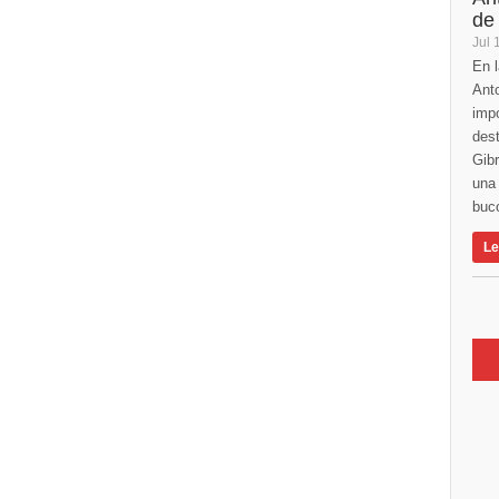
de
Jul 
En l
Anto
imp
des
Gibr
una 
buco
Le