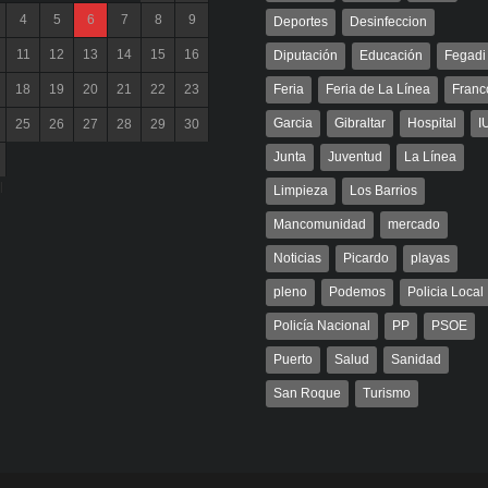
4
5
6
7
8
9
Deportes
Desinfeccion
11
12
13
14
15
16
Diputación
Educación
Fegadi
18
19
20
21
22
23
Feria
Feria de La Línea
Franc
Garcia
Gibraltar
Hospital
I
25
26
27
28
29
30
Junta
Juventud
La Línea
l
Limpieza
Los Barrios
Mancomunidad
mercado
Noticias
Picardo
playas
pleno
Podemos
Policia Local
Policía Nacional
PP
PSOE
Puerto
Salud
Sanidad
San Roque
Turismo