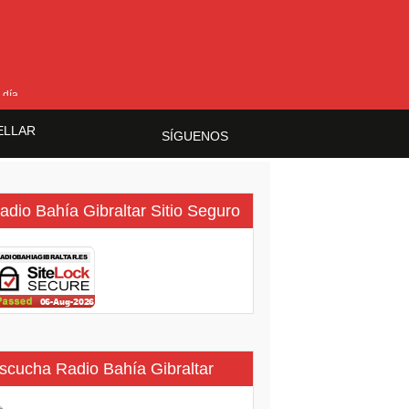
 día
ELLAR
SÍGUENOS
adio Bahía Gibraltar Sitio Seguro
scucha Radio Bahía Gibraltar