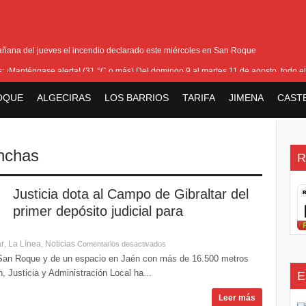
añana del jueves el incendio declarado este miércoles en San Roque
as: ¡Manténgase alerta! (31 °C o más) Del domingo 9 al martes 11 de agosto, todo el
ra cerrar los últimos flecos de la seguridad en la Feria Real
OQUE
ALGECIRAS
LOS BARRIOS
TARIFA
JIMENA
CAST
io que ha afectado Pasada Honda y cercanías de la carretera con el Pinar
la bienvenida a la nueva Ministra británica para los Territorios de Ultramar
nchas
R
Justicia dota al Campo de Gibraltar del
primer depósito judicial para
ar
La Línea
Noticias
,
,
Comentarios desactivados
 San Roque y de un espacio en Jaén con más de 16.500 metros
 Justicia y Administración Local ha...
E
Leer más