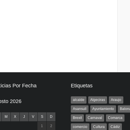
icias Por Fecha
Etiquetas
alcalde
Algeciras
Araujo
osto 2026
Asansull
Ayuntamiento
Balon
M
X
J
V
S
D
Brexit
Carnaval
Comarca
1
2
comercio
Cultura
Cádiz