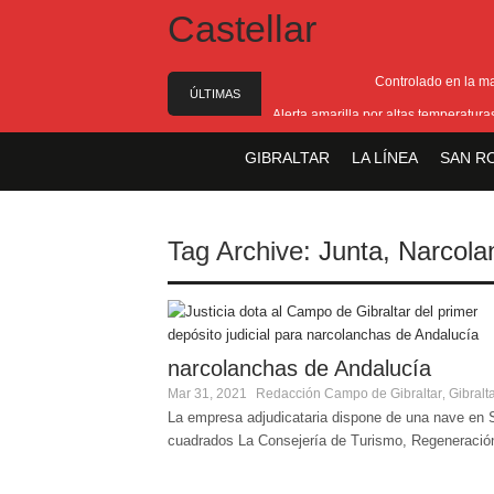
Controlado en la m
ÚLTIMAS
Alerta amarilla por altas temperatur
NOTICIAS
Reunión pa
GIBRALTAR
LA LÍNEA
SAN R
Estabilizado el incend
El Ministro Principal da 
Tag Archive:
Junta
,
Narcola
narcolanchas de Andalucía
Mar 31, 2021
Redacción
Campo de Gibraltar
Gibralt
,
La empresa adjudicataria dispone de una nave en
cuadrados La Consejería de Turismo, Regeneración,