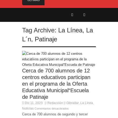
ÚLTIMAS
NOTICIAS
El Gobierno anuncia el nombramiento del Sr.
Angelo Cerisola como Director Ejecutivo del
Servicio de Divulgación e Inhabilitación de
Gibraltar
Tag Archive:
La Línea
,
La
El alcalde felicita a Sara, que con 14 años ha
L´n
,
Patinaje
obtenido el nivel de inglés C2
El Ministro Feetham refuerza la presencia
internacional de Gibraltar durante su visita a
Canadá
Entrega de la Medalla de la Policía del Territorio
de Ultramar al inspector jubilado Xavi Buhagiar
Cerca de 700 alumnos de 12
centros educativos participan
Presentado el IV Torneo de Fútbol Senior Alcalde
de San Roque, que se disputa la semana
en el programa de la Oferta
próxima
Educativa Municipal“Escuela
de Patinaje
Dic 11, 2023
Redacción
Gibraltar
La Línea
,
,
Noticias
Comentarios desactivados
Cerca de 700 alumnos de segundo y tercer