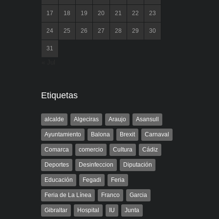
17
18
19
20
21
22
23
24
25
26
27
28
29
30
31
« Jul
Etiquetas
alcalde
Algeciras
Araujo
Asansull
Ayuntamiento
Balona
Brexit
Carnaval
Comarca
comercio
Cultura
Cádiz
Deportes
Desinfeccion
Diputación
Educación
Fegadi
Feria
Feria de La Línea
Franco
Garcia
Gibraltar
Hospital
IU
Junta