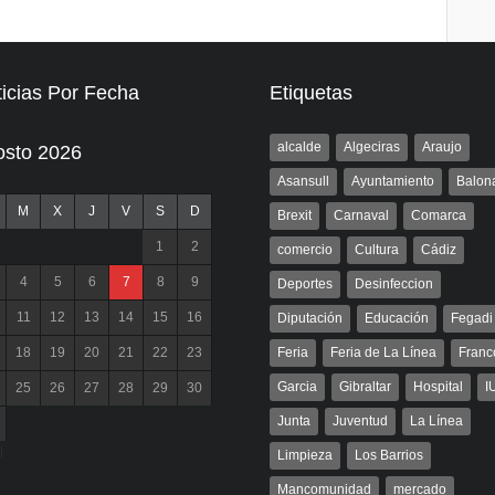
icias Por Fecha
Etiquetas
alcalde
Algeciras
Araujo
osto 2026
Asansull
Ayuntamiento
Balon
M
X
J
V
S
D
Brexit
Carnaval
Comarca
1
2
comercio
Cultura
Cádiz
4
5
6
7
8
9
Deportes
Desinfeccion
11
12
13
14
15
16
Diputación
Educación
Fegadi
18
19
20
21
22
23
Feria
Feria de La Línea
Franc
Garcia
Gibraltar
Hospital
I
25
26
27
28
29
30
Junta
Juventud
La Línea
l
Limpieza
Los Barrios
Mancomunidad
mercado