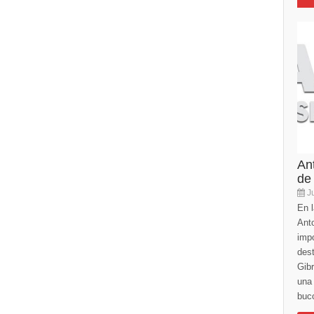
An
de
Ju
En l
Anto
imp
des
Gibr
una 
buco