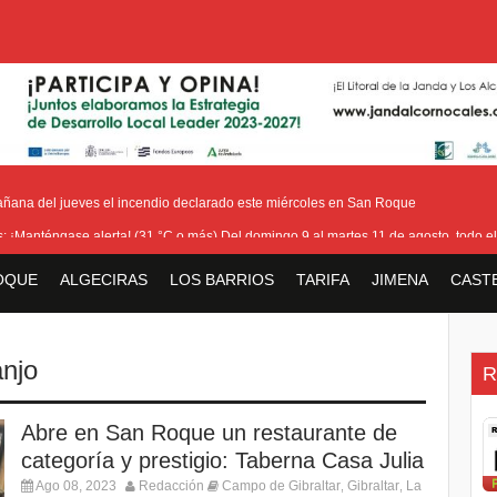
añana del jueves el incendio declarado este miércoles en San Roque
as: ¡Manténgase alerta! (31 °C o más) Del domingo 9 al martes 11 de agosto, todo el
ra cerrar los últimos flecos de la seguridad en la Feria Real
OQUE
ALGECIRAS
LOS BARRIOS
TARIFA
JIMENA
CAST
io que ha afectado Pasada Honda y cercanías de la carretera con el Pinar
la bienvenida a la nueva Ministra británica para los Territorios de Ultramar
njo
R
Abre en San Roque un restaurante de
categoría y prestigio: Taberna Casa Julia
Ago 08, 2023
Redacción
Campo de Gibraltar
Gibraltar
La
,
,