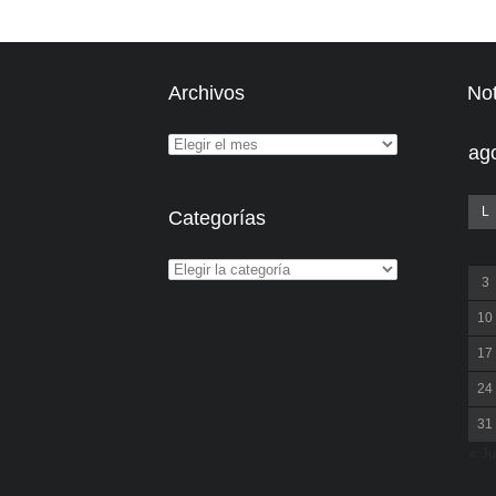
Archivos
Not
ag
L
Categorías
3
10
17
24
31
« Ju