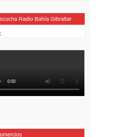
scucha Radio Bahía Gibraltar
omercios