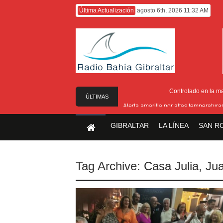
Última Actualización
agosto 6th, 2026 11:32 AM
Controlado en la m
ÚLTIMAS
Alerta amarilla por altas temperatur
NOTICIAS
Reunión pa
GIBRALTAR
LA LÍNEA
SAN R
Estabilizado el incend
El Ministro Principal da 
Tag Archive:
Casa Julia
,
Jua