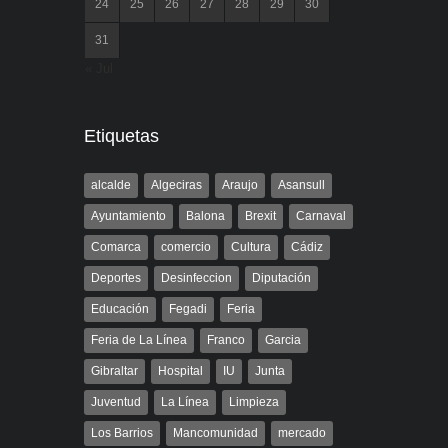
24
25
26
27
28
29
30
31
« Jul
Etiquetas
alcalde
Algeciras
Araujo
Asansull
Ayuntamiento
Balona
Brexit
Carnaval
Comarca
comercio
Cultura
Cádiz
Deportes
Desinfeccion
Diputación
Educación
Fegadi
Feria
Feria de La Línea
Franco
Garcia
Gibraltar
Hospital
IU
Junta
Juventud
La Línea
Limpieza
Los Barrios
Mancomunidad
mercado