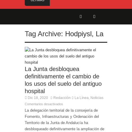
ÚLTIMAS
NOTICIAS
Controlado en la mañana del jueves el incendio
declarado este miércoles en San Roque
Alerta amarilla por altas temperaturas:
Tag Archive:
Hodpiysl
,
La
¡Manténgase alerta! (31 °C o más) Del domingo 9
al martes 11 de agosto, todo el día
Reunión para cerrar los últimos flecos de la
seguridad en la Feria Real
Estabilizado el incendio que ha afectado Pasada
Honda y cercanías de la carretera con el Pinar
La Junta desbloquea
El Ministro Principal da la bienvenida a la nueva
definitivamente el cambio de
Ministra británica para los Territorios de Ultramar
los usos del suelo del antiguo
hospital
Dic 18, 2020
Redacción
La Línea
Noticias
,
Comentarios desactivados
La delegación territorial de la consejería de
Fomento, Infraestructuras y Ordenación del
Territorio de la Junta de Andalucía ha
desbloqueado definitivamente la ampliación de