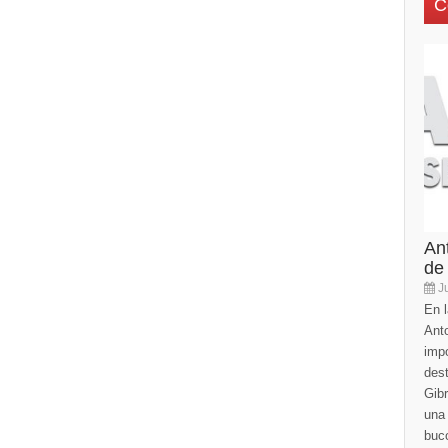
C
An
de
Ju
En l
Anto
imp
des
Gibr
una 
buco