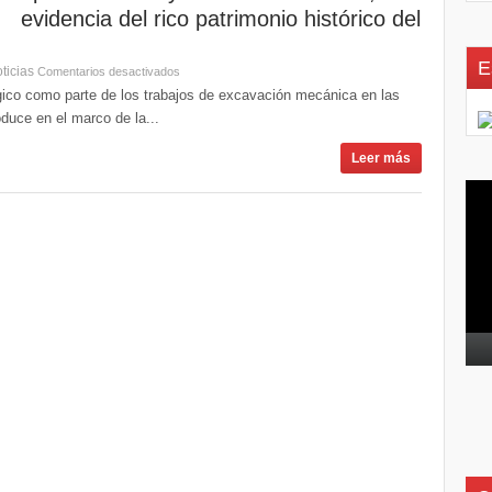
evidencia del rico patrimonio histórico del
E
ticias
Comentarios desactivados
gico como parte de los trabajos de excavación mecánica en las
oduce en el marco de la...
Leer más
Rep
de
víd