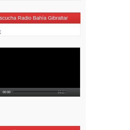
scucha Radio Bahía Gibraltar
roductor
eo
00:00
00:24