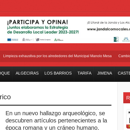
impieza exhaustiva por los alrededores del Municipal Manolo Mesa
Cambio de 
OQUE
ALGECIRAS
LOS BARRIOS
TARIFA
JIMENA
CAST
rico
R
En un nuevo hallazgo arqueológico, se
descubren artículos pertenecientes a la
época romana y un cráneo humano,