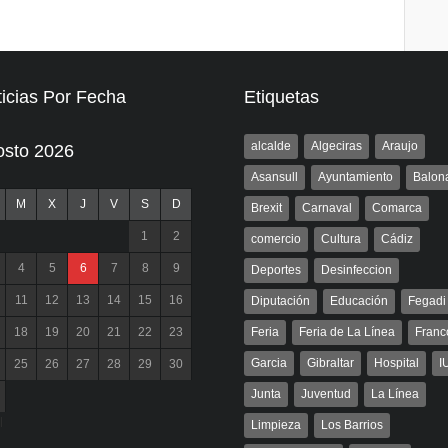
icias Por Fecha
Etiquetas
alcalde
Algeciras
Araujo
osto 2026
Asansull
Ayuntamiento
Balon
M
X
J
V
S
D
Brexit
Carnaval
Comarca
1
2
comercio
Cultura
Cádiz
4
5
6
7
8
9
Deportes
Desinfeccion
11
12
13
14
15
16
Diputación
Educación
Fegadi
18
19
20
21
22
23
Feria
Feria de La Línea
Franc
Garcia
Gibraltar
Hospital
I
25
26
27
28
29
30
Junta
Juventud
La Línea
l
Limpieza
Los Barrios