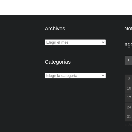
Archivos
Not
ag
L
Categorías
3
10
17
24
31
« Ju