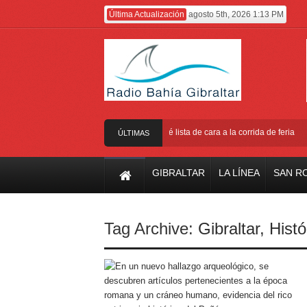
Última Actualización
agosto 5th, 2026 1:13 PM
iento de la Plaza de Toros, para que esté lista de cara a la corrida de feria
L
ÚLTIMAS
NOTICIAS
GIBRALTAR
LA LÍNEA
SAN R
Tag Archive:
Gibraltar
,
Histó