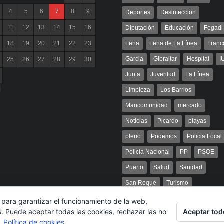
4
5
6
7
8
9
Deportes
Desinfeccion
11
12
13
14
15
16
Diputación
Educación
Fegadi
18
19
20
21
22
23
Feria
Feria de La Línea
Franc
Garcia
Gibraltar
Hospital
I
25
26
27
28
29
30
Junta
Juventud
La Línea
l
Limpieza
Los Barrios
Mancomunidad
mercado
Noticias
Picardo
playas
pleno
Podemos
Policia Local
Policía Nacional
PP
PSOE
Puerto
Salud
Sanidad
San Roque
Turismo
 para garantizar el funcionamiento de la web,
Aceptar tod
s. Puede aceptar todas las cookies, rechazar las no
s.
Política de cookies