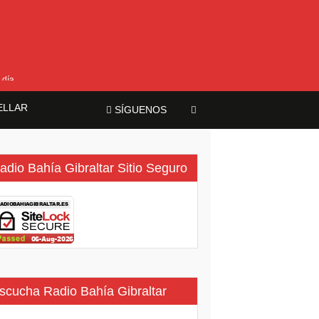
 día
ELLAR
SÍGUENOS
adio Bahía Gibraltar Sitio Seguro
scucha Radio Bahía Gibraltar