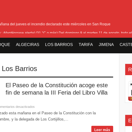
añana del jueves el incendio declarado este miércoles en San Roque
as: ¡Manténgase alerta! (31 °C o más) Del domingo 9 al martes 11 de agosto, todo el
ra cerrar los últimos flecos de la seguridad en la Feria Real
OQUE
ALGECIRAS
LOS BARRIOS
TARIFA
JIMENA
CAST
io que ha afectado Pasada Honda y cercanías de la carretera con el Pinar
la bienvenida a la nueva Ministra británica para los Territorios de Ultramar
,
Los Barrios
R
El Paseo de la Constitución acoge este
fin de semana la III Feria del Libro Villa
mentarios desactivados
enzado esta mañana en el Paseo de la Constitución con la
bre, y la delegada de Los Cortijillos,...
E
Leer más