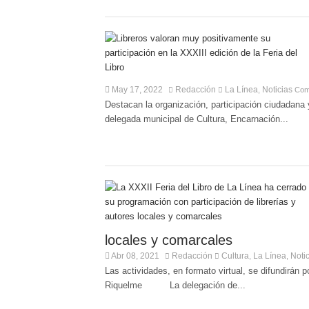
May 17, 2022
Redacción
La Línea
Noticias
,
Com
Destacan la organización, participación ciudada
delegada municipal de Cultura, Encarnación...
locales y comarcales
Abr 08, 2021
Redacción
Cultura
La Línea
Noti
,
,
Las actividades, en formato virtual, se difundirán 
Riquelme La delegación de...