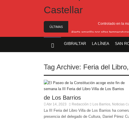
Controlado en la m
ÚLTIMAS
Alerta amarilla por altas temperatur
NOTICIAS
Reunión pa
GIBRALTAR
LA LÍNEA
SAN R
Estabilizado el incend
El Ministro Principal da 
Tag Archive:
Feria del Libro
de Los Barrios
Abr 14, 2023
Redacción
Los Barrios
Noticias
,
Co
La III Feria del Libro Villa de Los Barrios ha com
presencia del delegado de Cultura, Daniel Pérez Cum