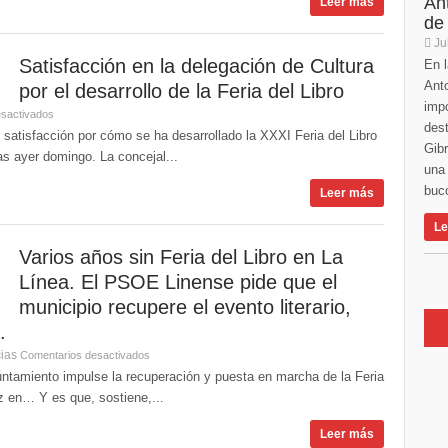
An
Leer más
de
Ju
Satisfacción en la delegación de Cultura
En l
Anto
por el desarrollo de la Feria del Libro
imp
sactivados
des
satisfacción por cómo se ha desarrollado la XXXI Feria del Libro
Gibr
as ayer domingo. La concejal...
una 
buco
Leer más
Le
Varios años sin Feria del Libro en La
Línea. El PSOE Linense pide que el
municipio recupere el evento literario,
.
cias
Comentarios desactivados
ntamiento impulse la recuperación y puesta en marcha de la Feria
ez en… Y es que, sostiene,...
Leer más