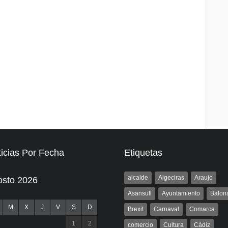
icias Por Fecha
Etiquetas
alcalde
Algeciras
Araujo
osto 2026
Asansull
Ayuntamiento
Balon
M
X
J
V
S
D
Brexit
Carnaval
Comarca
1
2
comercio
Cultura
Cádiz