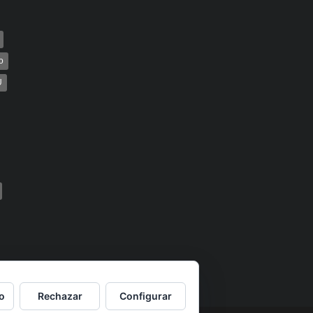
o
U
o
Rechazar
Configurar