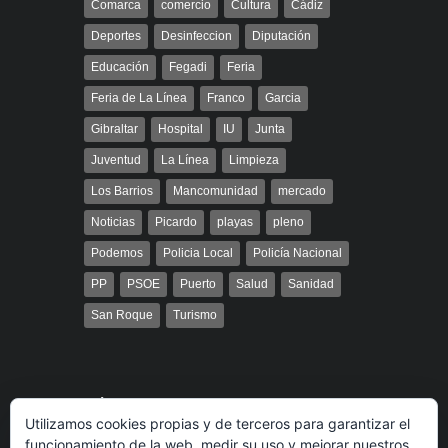
Comarca
comercio
Cultura
Cádiz
Deportes
Desinfeccion
Diputación
Educación
Fegadi
Feria
Feria de La Línea
Franco
Garcia
Gibraltar
Hospital
IU
Junta
Juventud
La Línea
Limpieza
Los Barrios
Mancomunidad
mercado
Noticias
Picardo
playas
pleno
Podemos
Policia Local
Policía Nacional
PP
PSOE
Puerto
Salud
Sanidad
San Roque
Turismo
Búsqueda
Utilizamos cookies propias y de terceros para garantizar el
funcionamiento de la web, medir su uso y mejorar nuestros