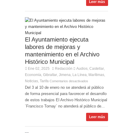
Leer más
El Ayuntamiento ejecuta
labores de mejoras y
mantenimiento en el Archivo
Histórico Municipal
Ene 02, 2025
Redacción
Audios
Castellar
,
,
Economía
Gibraltar
Jimena
La Línea
Marítimas
,
,
,
,
,
Noticias
Tarifa
,
Comentarios desactivados
Del 3 al 10 de enero no se atenderá al público
de forma presencial para favorecer el desarrollo
de estos trabajos El Archivo Histórico Municipal
´Francisco Tornay´ no atenderá al público de...
Leer más