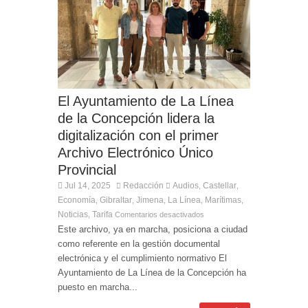
El Ministro Principal da la bienvenida a la nueva
Ministra británica para los Territorios de Ultramar
El Ayuntamiento de La Línea
de la Concepción lidera la
digitalización con el primer
Archivo Electrónico Único
Provincial
Jul 14, 2025
Redacción
Audios
Castellar
,
,
Economía
Gibraltar
Jimena
La Línea
Marítimas
,
,
,
,
,
Noticias
Tarifa
,
Comentarios desactivados
Este archivo, ya en marcha, posiciona a ciudad
como referente en la gestión documental
electrónica y el cumplimiento normativo El
Ayuntamiento de La Línea de la Concepción ha
puesto en marcha...