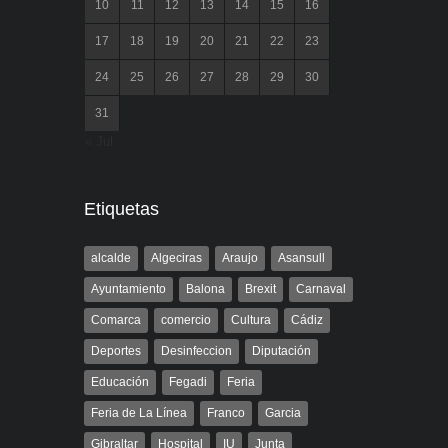
10
11
12
13
14
15
16
17
18
19
20
21
22
23
24
25
26
27
28
29
30
31
« Jul
Etiquetas
alcalde
Algeciras
Araujo
Asansull
Ayuntamiento
Balona
Brexit
Carnaval
Comarca
comercio
Cultura
Cádiz
Deportes
Desinfeccion
Diputación
Educación
Fegadi
Feria
Feria de La Línea
Franco
Garcia
Gibraltar
Hospital
IU
Junta