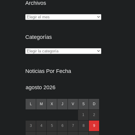
Archivos
Categorías
Noticias Por Fecha
agosto 2026
L
M
X
J
V
S
D
1
2
3
4
5
6
7
8
9