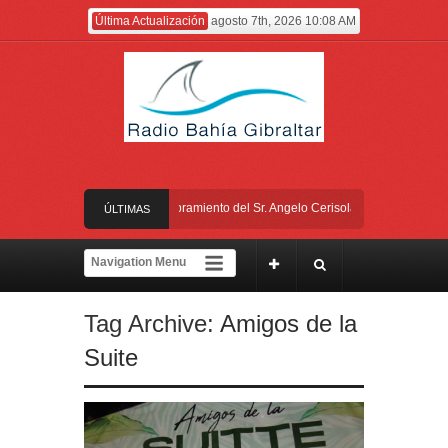
Última Actualización
agosto 7th, 2026 10:08 AM
El Gobierno anuncia el nombramiento del Sr. Angelo Cerisola como Director Ejecu
ÚLTIMAS
El alcalde felicita a Sara, que con 14 años ha obtenido el nivel de inglés C2
NOTICIAS
Entrega de la Medalla de la Policía del Territorio de Ultramar al inspector jubil
Tag Archive:
Amigos de la
Presentado el IV Torneo de Fútbol Senior Alcalde de San Roque, que se disput
Suite
El Gobierno anuncia el nombramiento del Sr. Angelo Cerisola como Director Ejecu