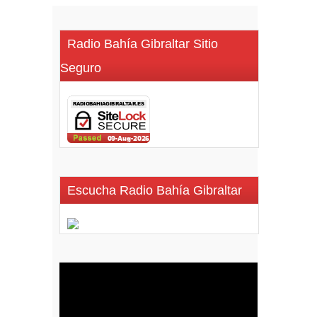
Radio Bahía Gibraltar Sitio
Seguro
Escucha Radio Bahía Gibraltar
Reproductor
de
vídeo