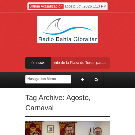
Última Actualización
agosto 5th, 2026 1:13 PM
Trabajos de mantenimiento de la Plaza de Toros, para que esté lista de cara
ÚLTIMAS
Cambio de ubicación y horario del III Domingo de Farolillos de San Roque
NOTICIAS
Gobierno equipara las cotizaciones para las pensiones tras la reducción d
Tag Archive:
Agosto
,
A punto de concluir la segunda fase del acerado de Aguas Marinas, se cierr
Carnaval
Trabajos de mantenimiento de la Plaza de Toros, para que esté lista de cara