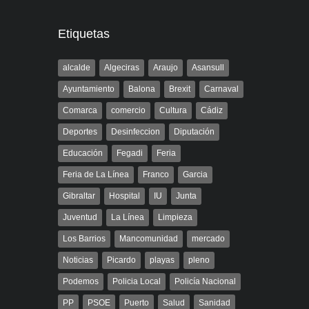
Etiquetas
alcalde
Algeciras
Araujo
Asansull
Ayuntamiento
Balona
Brexit
Carnaval
Comarca
comercio
Cultura
Cádiz
Deportes
Desinfeccion
Diputación
Educación
Fegadi
Feria
Feria de La Línea
Franco
Garcia
Gibraltar
Hospital
IU
Junta
Juventud
La Línea
Limpieza
Los Barrios
Mancomunidad
mercado
Noticias
Picardo
playas
pleno
Podemos
Policia Local
Policía Nacional
PP
PSOE
Puerto
Salud
Sanidad