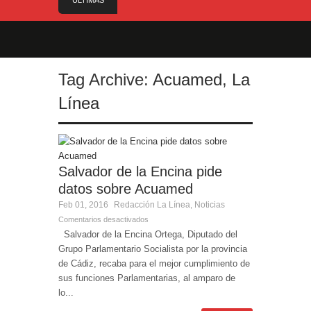
ÚLTIMAS
NOTICIAS
El Gobierno anuncia el nombramiento del Sr.
Angelo Cerisola como Director Ejecutivo del
Servicio de Divulgación e Inhabilitación de
Gibraltar
Tag Archive:
Acuamed
,
La
El alcalde felicita a Sara, que con 14 años ha
Línea
obtenido el nivel de inglés C2
El Ministro Feetham refuerza la presencia
internacional de Gibraltar durante su visita a
Canadá
Entrega de la Medalla de la Policía del Territorio
Salvador de la Encina pide
de Ultramar al inspector jubilado Xavi Buhagiar
datos sobre Acuamed
Presentado el IV Torneo de Fútbol Senior Alcalde
Feb 01, 2016
Redacción
La Línea
Noticias
,
de San Roque, que se disputa la semana
Comentarios desactivados
próxima
Salvador de la Encina Ortega, Diputado del
Grupo Parlamentario Socialista por la provincia
de Cádiz, recaba para el mejor cumplimiento de
sus funciones Parlamentarias, al amparo de
lo...