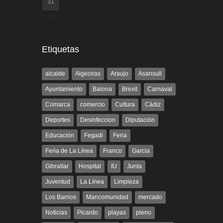
31
« Jul
Etiquetas
alcalde
Algeciras
Araujo
Asansull
Ayuntamiento
Balona
Brexit
Carnaval
Comarca
comercio
Cultura
Cádiz
Deportes
Desinfeccion
Diputación
Educación
Fegadi
Feria
Feria de La Línea
Franco
Garcia
Gibraltar
Hospital
IU
Junta
Juventud
La Línea
Limpieza
Los Barrios
Mancomunidad
mercado
Noticias
Picardo
playas
pleno