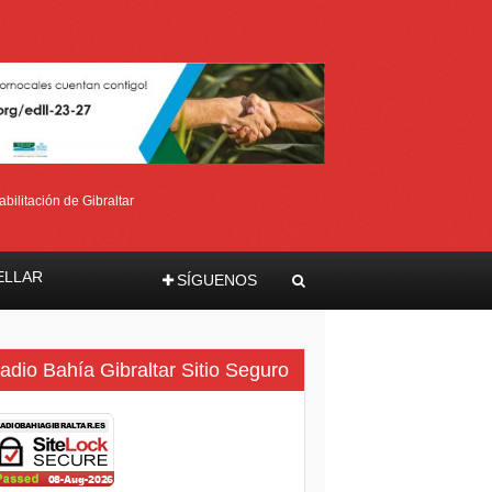
bilitación de Gibraltar
ELLAR
SÍGUENOS
ma
adio Bahía Gibraltar Sitio Seguro