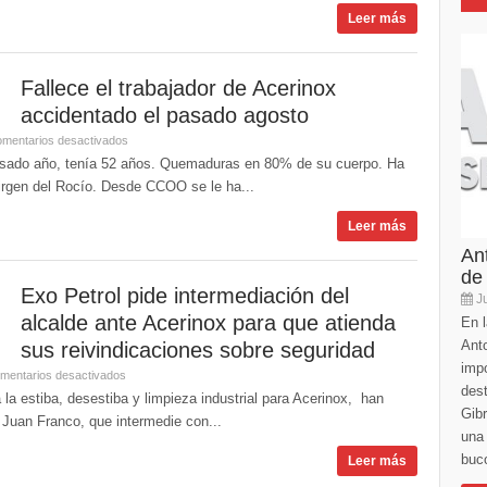
Leer más
Fallece el trabajador de Acerinox
accidentado el pasado agosto
mentarios desactivados
 pasado año, tenía 52 años. Quemaduras en 80% de su cuerpo. Ha
rgen del Rocío. Desde CCOO se le ha...
Leer más
An
de
Exo Petrol pide intermediación del
Ju
alcalde ante Acerinox para que atienda
En l
Anto
sus reivindicaciones sobre seguridad
imp
mentarios desactivados
des
la estiba, desestiba y limpieza industrial para Acerinox, han
Gibr
, Juan Franco, que intermedie con...
una 
buco
Leer más