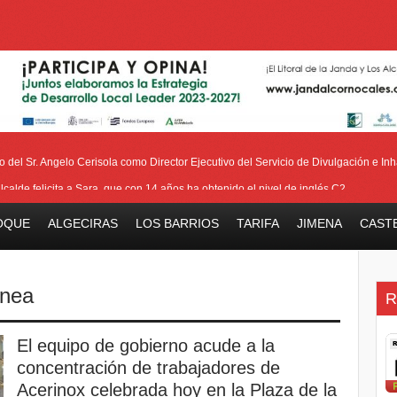
del Sr. Angelo Cerisola como Director Ejecutivo del Servicio de Divulgación e Inha
alcalde felicita a Sara, que con 14 años ha obtenido el nivel de inglés C2
eetham refuerza la presencia internacional de Gibraltar durante su visita a Canadá
OQUE
ALGECIRAS
LOS BARRIOS
TARIFA
JIMENA
CAST
Medalla de la Policía del Territorio de Ultramar al inspector jubilado Xavi Buhagiar
V Torneo de Fútbol Senior Alcalde de San Roque, que se disputa la semana próxi
ínea
R
El equipo de gobierno acude a la
concentración de trabajadores de
Acerinox celebrada hoy en la Plaza de la