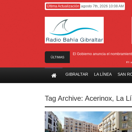
Última Actualización
agosto 7th, 2026 10:08 AM
El Gobierno anuncia el nombramiento 
ÚLTIMAS
El 
NOTICIAS
El Ministro F
GIBRALTAR
LA LÍNEA
SAN R
Entrega de la 
Presentado el I
Tag Archive:
Acerinox
,
La L