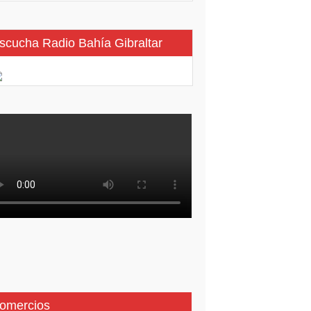
scucha Radio Bahía Gibraltar
omercios