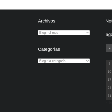
Archivos
Not
ag
L
Categorías
3
10
17
24
31
« Ju