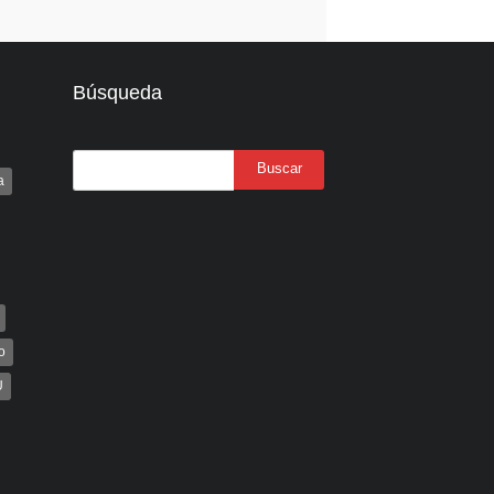
Búsqueda
a
o
U