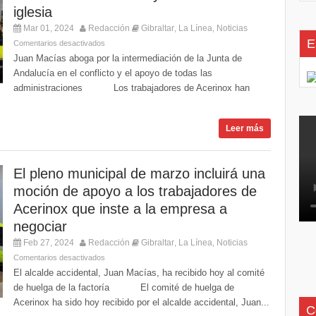
iglesia
Mar 01, 2024
Redacción
Gibraltar
La Línea
Noticias
,
,
E
Comentarios desactivados
Juan Macías aboga por la intermediación de la Junta de
Andalucía en el conflicto y el apoyo de todas las
administraciones Los trabajadores de Acerinox han
Leer más
El pleno municipal de marzo incluirá una
moción de apoyo a los trabajadores de
Acerinox que inste a la empresa a
negociar
Feb 27, 2024
Redacción
Gibraltar
La Línea
Noticias
,
,
Comentarios desactivados
El alcalde accidental, Juan Macías, ha recibido hoy al comité
de huelga de la factoría El comité de huelga de
Acerinox ha sido hoy recibido por el alcalde accidental, Juan...
C