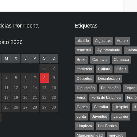
icias Por Fecha
Etiquetas
alcalde
Algeciras
Araujo
osto 2026
Asansull
Ayuntamiento
Balon
M
X
J
V
S
D
Brexit
Carnaval
Comarca
1
2
comercio
Cultura
Cádiz
4
5
6
7
8
9
Deportes
Desinfeccion
11
12
13
14
15
16
Diputación
Educación
Fegadi
18
19
20
21
22
23
Feria
Feria de La Línea
Franc
Garcia
Gibraltar
Hospital
I
25
26
27
28
29
30
Junta
Juventud
La Línea
l
Limpieza
Los Barrios
Mancomunidad
mercado