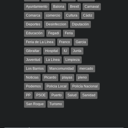
Ayuntamiento
Balona
Brexit
Carnaval
Comarca
comercio
Cultura
Cádiz
Deportes
Desinfeccion
Diputación
Educación
Fegadi
Feria
Feria de La Línea
Franco
Garcia
Gibraltar
Hospital
IU
Junta
Juventud
La Línea
Limpieza
Los Barrios
Mancomunidad
mercado
Noticias
Picardo
playas
pleno
Podemos
Policia Local
Policía Nacional
PP
PSOE
Puerto
Salud
Sanidad
San Roque
Turismo