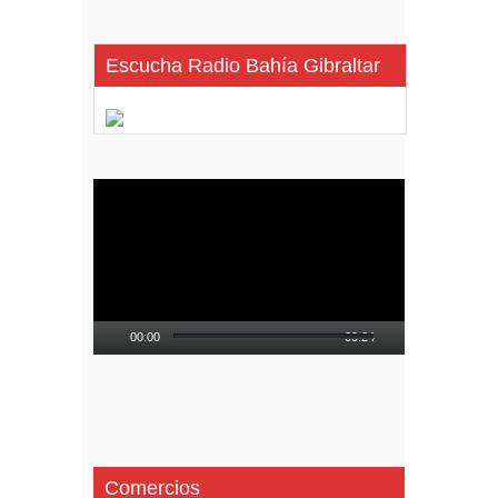
Escucha Radio Bahía Gibraltar
Reproductor
de
vídeo
00:00
00:24
Comercios