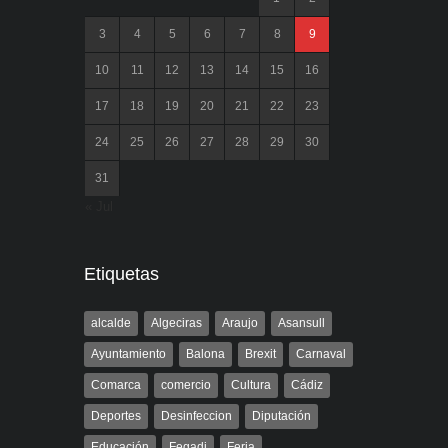
3
4
5
6
7
8
9
10
11
12
13
14
15
16
17
18
19
20
21
22
23
24
25
26
27
28
29
30
31
« Jul
Etiquetas
alcalde
Algeciras
Araujo
Asansull
Ayuntamiento
Balona
Brexit
Carnaval
Comarca
comercio
Cultura
Cádiz
Deportes
Desinfeccion
Diputación
Educación
Fegadi
Feria