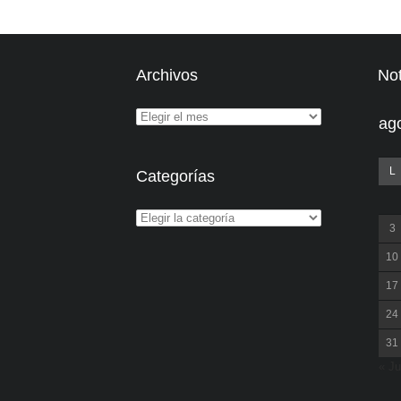
Archivos
Not
ag
L
Categorías
3
10
17
24
31
« Ju