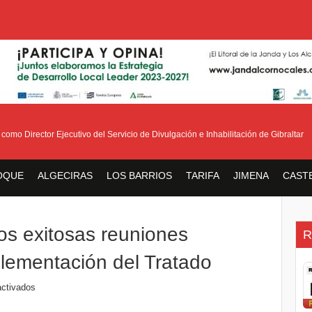
Director Ejecutivo del Servicio de Divulgación e Inhabilitación de Gibraltar
E
OQUE
ALGECIRAS
LOS BARRIOS
TARIFA
JIMENA
CAST
os exitosas reuniones
R
plementación del Tratado
ctivados