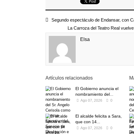
Segundo espectáculo de Endansar, con Ca
La Carroza del Teatro Real vuelve
Elsa
Artículos relacionados
Má
El Gobierno anuncia el
nombramiento del...
Ago 07, 2026
0
El alcalde felicita a Sara,
que con 14...
Ago 07, 2026
0