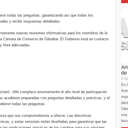
ron todas las preguntas, garantizando así que todos los
udas y recibir respuestas detalladas.
imamente nuevas reuniones informativas para los miembros de la
a Cámara de Comercio de Gibraltar. El Gobierno está en contacto
 y hora adecuadas.
An
de
Ju
En l
Anto
laró: «Me complace enormemente el alto nivel de participación
imp
s acudieron preparadas con preguntas detalladas y prácticas, y el
des
dieron todas las preguntas.
Gibr
una 
ecta que nos comprometemos a ofrecer. Las directrices
buco
nicas, y estas sesiones están diseñadas para garantizar que las
 las implicaciones prácticas de los cambios para sus sectores.