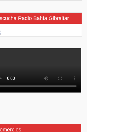
scucha Radio Bahía Gibraltar
omercios