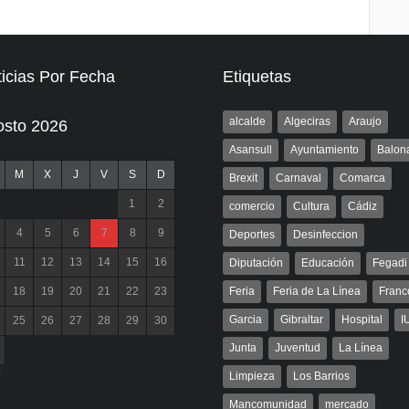
icias Por Fecha
Etiquetas
alcalde
Algeciras
Araujo
osto 2026
Asansull
Ayuntamiento
Balon
M
X
J
V
S
D
Brexit
Carnaval
Comarca
1
2
comercio
Cultura
Cádiz
4
5
6
7
8
9
Deportes
Desinfeccion
11
12
13
14
15
16
Diputación
Educación
Fegadi
18
19
20
21
22
23
Feria
Feria de La Línea
Franc
Garcia
Gibraltar
Hospital
I
25
26
27
28
29
30
Junta
Juventud
La Línea
l
Limpieza
Los Barrios
Mancomunidad
mercado