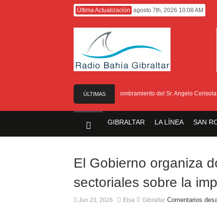
Última Actualización
agosto 7th, 2026 10:08 AM
El Gobierno anuncia el nombramiento del Sr. Angelo Cerisola como 
ÚLTIMAS
NOTICIAS
GIBRALTAR
LA LÍNEA
SAN R
El Gobierno organiza d
sectoriales sobre la im
Comentarios desa
Jun 23, 2026
Elsa
Gibraltar