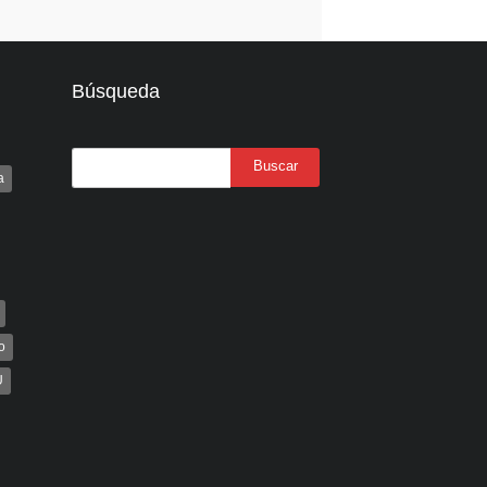
Búsqueda
a
o
U