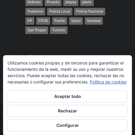
Noticias
Picardo
playas
pleno
Podemos
Policia Local
Policía Nacional
PP
PSOE
Puerto
Salud
Sanidad
San Roque
Turismo
Búsqueda
Utilizamos cookies propias y de terceros para garantizar el
funcionamiento de la web, medir su uso y mejorar nuestros
servicios. Puede aceptar todas las cookies, rechazar las no
necesarias o configurar sus preferencias.
Política de cookies
Aceptar todo
Rechazar
© 2014 Radio Bahía Gibraltar desarrollado por
Media&Web
Legal
Política de cookies
Más información
Configurar
sobre las cookies