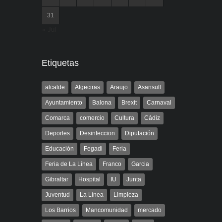
31
« Jul
Etiquetas
alcalde
Algeciras
Araujo
Asansull
Ayuntamiento
Balona
Brexit
Carnaval
Comarca
comercio
Cultura
Cádiz
Deportes
Desinfeccion
Diputación
Educación
Fegadi
Feria
Feria de La Línea
Franco
Garcia
Gibraltar
Hospital
IU
Junta
Juventud
La Línea
Limpieza
Los Barrios
Mancomunidad
mercado