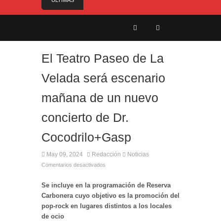
ÚLTIMAS
NOTICIAS
El Gobierno anuncia el nombramiento del Sr.
Angelo Cerisola como Director Ejecutivo del
Servicio de Divulgación e Inhabilitación de
Gibraltar
El Teatro Paseo de La
El alcalde felicita a Sara, que con 14 años ha
obtenido el nivel de inglés C2
Velada será escenario
El Ministro Feetham refuerza la presencia
mañana de un nuevo
internacional de Gibraltar durante su visita a
Canadá
concierto de Dr.
Entrega de la Medalla de la Policía del Territorio
de Ultramar al inspector jubilado Xavi Buhagiar
Cocodrilo+Gasp
Presentado el IV Torneo de Fútbol Senior Alcalde
de San Roque, que se disputa la semana
May 09, 2024
Redacción
Noticias
próxima
Comentarios desactivados
Se incluye en la programación de Reserva
Carbonera cuyo objetivo es la promoción del
pop-rock en lugares distintos a los locales
de ocio