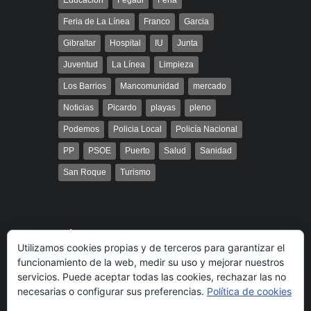
Educación
Fegadi
Feria
Feria de La Línea
Franco
Garcia
Gibraltar
Hospital
IU
Junta
Juventud
La Línea
Limpieza
Los Barrios
Mancomunidad
mercado
Noticias
Picardo
playas
pleno
Podemos
Policia Local
Policía Nacional
PP
PSOE
Puerto
Salud
Sanidad
San Roque
Turismo
Búsqueda
Utilizamos cookies propias y de terceros para garantizar el
funcionamiento de la web, medir su uso y mejorar nuestros
servicios. Puede aceptar todas las cookies, rechazar las no
necesarias o configurar sus preferencias.
Política de cookies