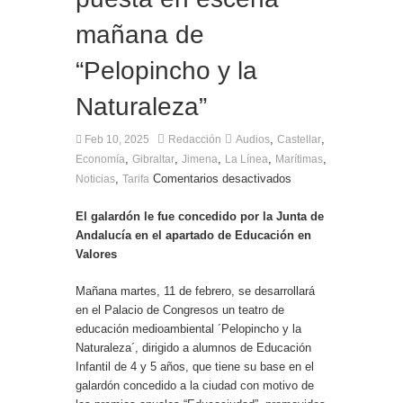
Entrega de la Medalla de la Policía del Territorio
de Ultramar al inspector jubilado Xavi Buhagiar
mañana de
Presentado el IV Torneo de Fútbol Senior Alcalde
de San Roque, que se disputa la semana
“Pelopincho y la
próxima
Naturaleza”
,
,
Feb 10, 2025
Redacción
Audios
Castellar
,
,
,
,
,
Economía
Gibraltar
Jimena
La Línea
Marítimas
,
Comentarios desactivados
Noticias
Tarifa
El galardón le fue concedido por la Junta de
Andalucía en el apartado de Educación en
Valores
Mañana martes, 11 de febrero, se desarrollará
en el Palacio de Congresos un teatro de
educación medioambiental ´Pelopincho y la
Naturaleza´, dirigido a alumnos de Educación
Infantil de 4 y 5 años, que tiene su base en el
galardón concedido a la ciudad con motivo de