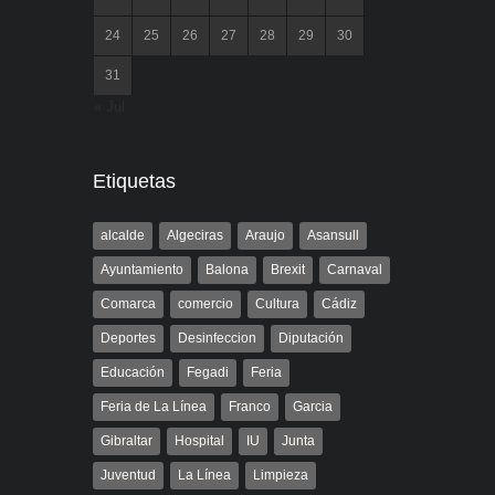
24
25
26
27
28
29
30
31
« Jul
Etiquetas
alcalde
Algeciras
Araujo
Asansull
Ayuntamiento
Balona
Brexit
Carnaval
Comarca
comercio
Cultura
Cádiz
Deportes
Desinfeccion
Diputación
Educación
Fegadi
Feria
Feria de La Línea
Franco
Garcia
Gibraltar
Hospital
IU
Junta
Juventud
La Línea
Limpieza