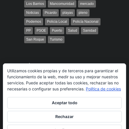
Los Barrios
Mancomunidad
mercado
Noticias
Picardo
playas
pleno
Podemos
Policia Local
Policía Nacional
PP
PSOE
Puerto
Salud
Sanidad
San Roque
Turismo
Búsqueda
Utilizamos cookies propias y de terceros para garantizar el
funcionamiento de la web, medir su uso y mejorar nuestros
servicios. Puede aceptar todas las cookies, rechazar las no
necesarias o configurar sus preferencias.
Política de cookies
Aceptar todo
Rechazar
© 2014 Radio Bahía Gibraltar desarrollado por
Media&Web