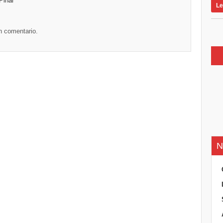
Le
n comentario.
N