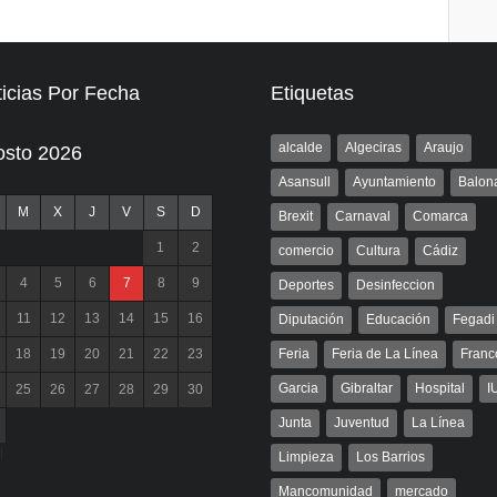
icias Por Fecha
Etiquetas
alcalde
Algeciras
Araujo
osto 2026
Asansull
Ayuntamiento
Balon
M
X
J
V
S
D
Brexit
Carnaval
Comarca
1
2
comercio
Cultura
Cádiz
4
5
6
7
8
9
Deportes
Desinfeccion
11
12
13
14
15
16
Diputación
Educación
Fegadi
18
19
20
21
22
23
Feria
Feria de La Línea
Franc
Garcia
Gibraltar
Hospital
I
25
26
27
28
29
30
Junta
Juventud
La Línea
l
Limpieza
Los Barrios
Mancomunidad
mercado