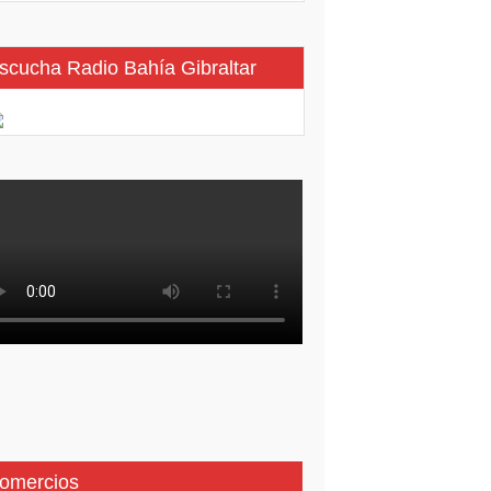
scucha Radio Bahía Gibraltar
omercios