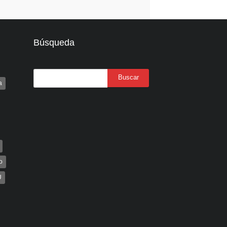
Búsqueda
a
o
U