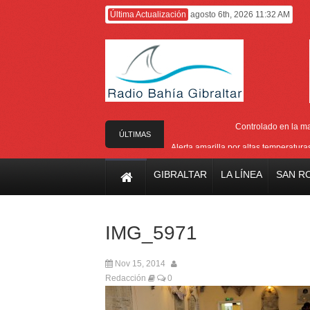
Última Actualización
agosto 6th, 2026 11:32 AM
Controlado en la m
ÚLTIMAS
Alerta amarilla por altas temperatur
NOTICIAS
Reunión pa
GIBRALTAR
LA LÍNEA
SAN R
Estabilizado el incend
El Ministro Principal da 
IMG_5971
Nov 15, 2014
Redacción
0