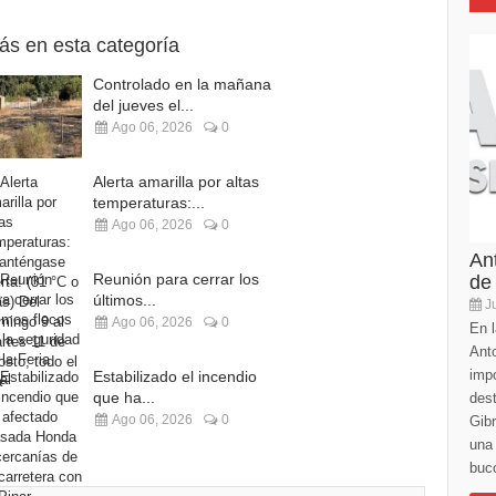
ás en esta categoría
Controlado en la mañana
del jueves el...
Ago 06, 2026
0
Alerta amarilla por altas
temperaturas:...
Ago 06, 2026
0
An
Reunión para cerrar los
de
últimos...
Ju
Ago 06, 2026
0
En l
Anto
imp
Estabilizado el incendio
que ha...
des
Ago 06, 2026
0
Gibr
una 
buco