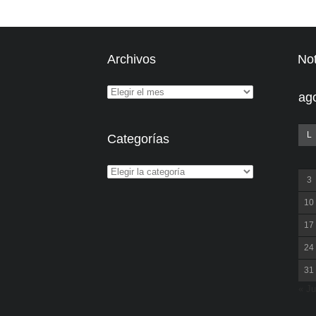
Archivos
Not
ag
L
Categorías
3
10
17
24
31
« Ju