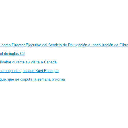
como Director Ejecutivo del Servicio de Divulgación e Inhabilitación de Gibra
vel de inglés C2
ibraltar durante su visita a Canadá
r al inspector jubilado Xavi Buhagiar
oque, que se disputa la semana próxima