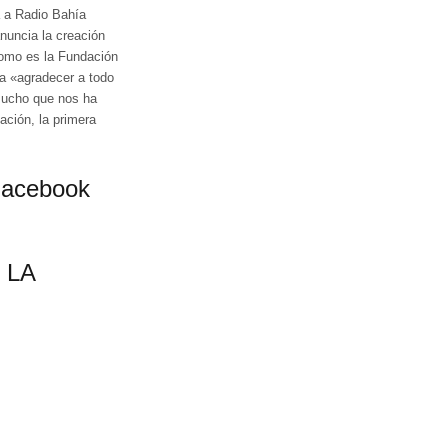
a a Radio Bahía
anuncia la creación
como es la Fundación
 a «agradecer a todo
mucho que nos ha
ación, la primera
Facebook
 LA