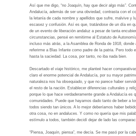
Así que me digo, “no Joaquín, hay que decir algo más”. Cont
Andalucía, además de ser una obviedad, contrasta con el co
la letanía de cada nombre y apellidos que sufre, malvive y l
escasez y confusión. Así es que, tratándose de un día en q
de un evento de liberación andaluz a pesar de tanta encubie
circunstancias, pensé en remitirme al Estatuto de Autonomía
incluso más atrás, a la Asamblea de Ronda de 1918, dond
referirme a Blas Infante como padre de la patria. Pero todo
hasta la saciedad. La cosa, por tanto, no iba nada bien.
Descartado el viaje histórico, me planteé hacer comparativa
claro el enorme potencial de Andalucía, por su mayor patrimon
naturaleza nos ha obsequiado, y que no parece haber servi
el resto de la nación. Establecer diferencias culturales y rel
porque lo que hace verdaderamente grande a Andalucía es q
comunidades. Puede que hayamos dado tanto de beber a l
todos siendo tan únicos. A lo mejor deberíamos haber bebid
otra cosa, no en andaluces. Y como no quería que mis palabr
estímulo a todos, también decidí dejar de lado las comparac
“Piensa, Joaquín, piensa”, me decía. Se me pasó por la cabe