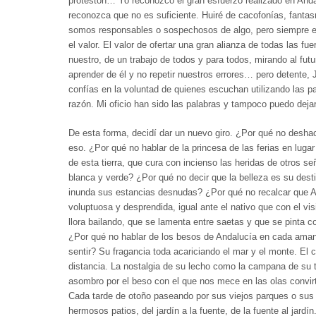
protestón… Yo reconozco el gran esfuerzo realizado en And
reconozca que no es suficiente. Huiré de cacofonías, fanta
somos responsables o sospechosos de algo, pero siempre es
el valor. El valor de ofertar una gran alianza de todas las fu
nuestro, de un trabajo de todos y para todos, mirando al futu
aprender de él y no repetir nuestros errores… pero detente,
confías en la voluntad de quienes escuchan utilizando las 
razón. Mi oficio han sido las palabras y tampoco puedo dejar
De esta forma, decidí dar un nuevo giro. ¿Por qué no desh
eso. ¿Por qué no hablar de la princesa de las ferias en luga
de esta tierra, que cura con incienso las heridas de otros s
blanca y verde? ¿Por qué no decir que la belleza es su dest
inunda sus estancias desnudas? ¿Por qué no recalcar que A
voluptuosa y desprendida, igual ante el nativo que con el vis
llora bailando, que se lamenta entre saetas y que se pinta 
¿Por qué no hablar de los besos de Andalucía en cada ama
sentir? Su fragancia toda acariciando el mar y el monte. El 
distancia. La nostalgia de su lecho como la campana de su t
asombro por el beso con el que nos mece en las olas convirti
Cada tarde de otoño paseando por sus viejos parques o sus 
hermosos patios, del jardín a la fuente, de la fuente al jardí