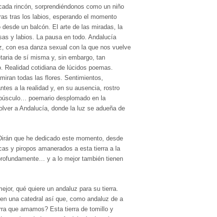
cada rincón, sorprendiéndonos como un niño
bras tras los labios, esperando el momento
 desde un balcón. El arte de las miradas, la
sas y labios. La pausa en todo. Andalucía
luz, con esa danza sexual con la que nos vuelve
aria de sí misma y, sin embargo, tan
o. Realidad cotidiana de lúcidos poemas.
 miran todas las flores. Sentimientos,
tes a la realidad y, en su ausencia, rostro
epúsculo… poemario desplomado en la
olver a Andalucía, donde la luz se adueña de
 Dirán que he dedicado este momento, desde
icas y piropos amanerados a esta tierra a la
rofundamente… y a lo mejor también tienen
jor, qué quiere un andaluz para su tierra.
 en una catedral así que, como andaluz de a
rra que amamos? Esta tierra de tomillo y