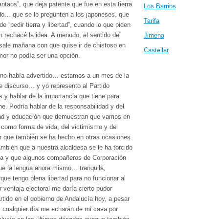
taos”, que deja patente que fue en esta tierra
Los Barrios
ndo… que se lo pregunten a los japoneses, que
Tarifa
de “pedir tierra y libertad”, cuando lo que piden
 rechacé la idea. A menudo, el sentido del
Jimena
sale mañana con que quise ir de chistoso en
Castellar
umor no podía ser una opción.
, no había advertido… estamos a un mes de la
 discurso… y yo represento al Partido
 y hablar de la importancia que tiene para
. Podría hablar de la responsabilidad y del
dad y educación que demuestran que vamos en
 como forma de vida, del victimismo y del
r que también se ha hecho en otras ocasiones
ambién que a nuestra alcaldesa se le ha torcido
vea y que algunos compañeros de Corporación
ue la lengua ahora mismo… tranquila,
rque tengo plena libertad para no funcionar al
 ventaja electoral me daría cierto pudor
rtido en el gobierno de Andalucía hoy, a pesar
 cualquier día me echarán de mi casa por