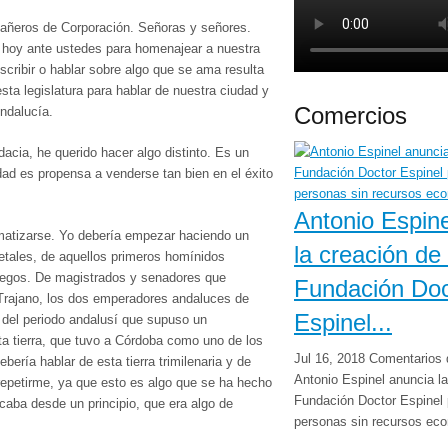
añeros de Corporación. Señoras y señores.
hoy ante ustedes para homenajear a nuestra
cribir o hablar sobre algo que se ama resulta
esta legislatura para hablar de nuestra ciudad y
Comercios
Andalucía.
cia, he querido hacer algo distinto. Es un
dad es propensa a venderse tan bien en el éxito
Antonio Espine
ematizarse. Yo debería empezar haciendo un
la creación de 
metales, de aquellos primeros homínidos
riegos. De magistrados y senadores que
Fundación Doc
 Trajano, los dos emperadores andaluces de
Espinel...
 del periodo andalusí que supuso un
ta tierra, que tuvo a Córdoba como uno de los
Jul 16, 2018
Comentarios 
bería hablar de esta tierra trimilenaria y de
Antonio Espinel anuncia la
 repetirme, ya que esto es algo que se ha hecho
Fundación Doctor Espinel 
aba desde un principio, que era algo de
personas sin recursos ec