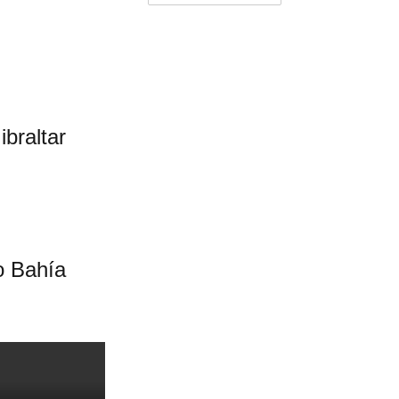
braltar
o Bahía