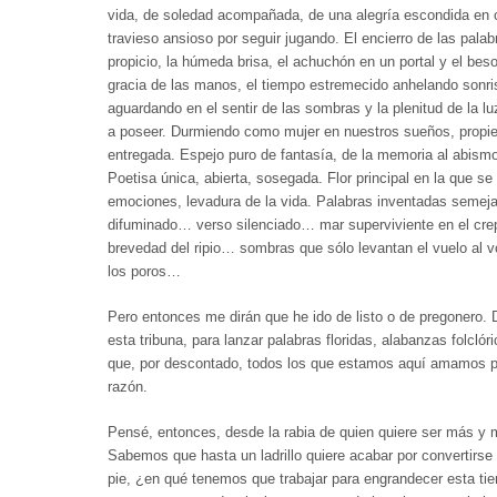
vida, de soledad acompañada, de una alegría escondida en 
travieso ansioso por seguir jugando. El encierro de las pala
propicio, la húmeda brisa, el achuchón en un portal y el beso
gracia de las manos, el tiempo estremecido anhelando sonri
aguardando en el sentir de las sombras y la plenitud de la 
a poseer. Durmiendo como mujer en nuestros sueños, propiet
entregada. Espejo puro de fantasía, de la memoria al abism
Poetisa única, abierta, sosegada. Flor principal en la que se
emociones, levadura de la vida. Palabras inventadas semejan
difuminado… verso silenciado… mar superviviente en el cr
brevedad del ripio… sombras que sólo levantan el vuelo al v
los poros…
Pero entonces me dirán que he ido de listo o de pregonero.
esta tribuna, para lanzar palabras floridas, alabanzas folclór
que, por descontado, todos los que estamos aquí amamos p
razón.
Pensé, entonces, desde la rabia de quien quiere ser más y me
Sabemos que hasta un ladrillo quiere acabar por convertirse
pie, ¿en qué tenemos que trabajar para engrandecer esta tie