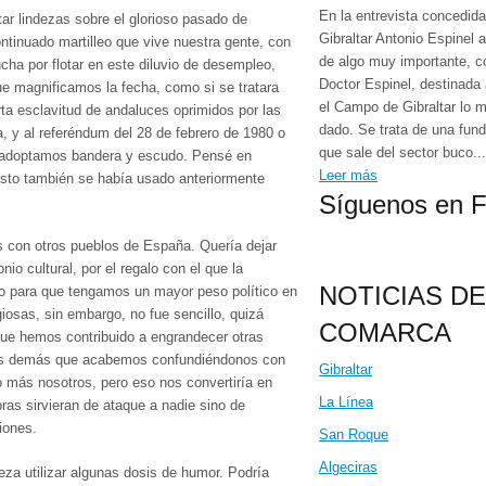
En la entrevista concedid
ar lindezas sobre el glorioso pasado de
Gibraltar Antonio Espinel 
ntinuado martilleo que vive nuestra gente, con
de algo muy importante, 
ucha por flotar en este diluvio de desempleo,
Doctor Espinel, destinada
ue magnificamos la fecha, como si se tratara
el Campo de Gibraltar lo 
rta esclavitud de andaluces oprimidos por las
dado. Se trata de una fund
, y al referéndum del 28 de febrero de 1980 o
que sale del sector buco...
e adoptamos bandera y escudo. Pensé en
Leer más
 esto también se había usado anteriormente
Síguenos en 
s con otros pueblos de España. Quería dejar
io cultural, por el regalo con el que la
NOTICIAS DE
do para que tengamos un mayor peso político en
igiosas, sin embargo, no fue sencillo, quizá
COMARCA
ue hemos contribuido a engrandecer otras
os demás que acabemos confundiéndonos con
Gibraltar
o más nosotros, pero eso nos convertiría en
La Línea
as sirvieran de ataque a nadie sino de
iones.
San Roque
Algeciras
za utilizar algunas dosis de humor. Podría