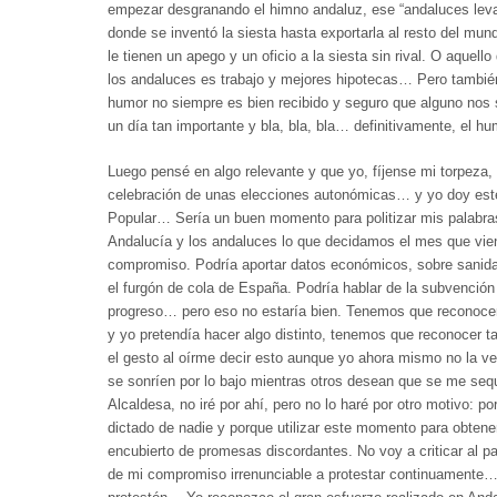
empezar desgranando el himno andaluz, ese “andaluces levan
donde se inventó la siesta hasta exportarla al resto del mu
le tienen un apego y un oficio a la siesta sin rival. O aquello 
los andaluces es trabajo y mejores hipotecas… Pero también
humor no siempre es bien recibido y seguro que alguno nos 
un día tan importante y bla, bla, bla… definitivamente, el h
Luego pensé en algo relevante y que yo, fíjense mi torpeza
celebración de unas elecciones autonómicas… y yo doy este
Popular… Sería un buen momento para politizar mis palabras
Andalucía y los andaluces lo que decidamos el mes que viene
compromiso. Podría aportar datos económicos, sobre sani
el furgón de cola de España. Podría hablar de la subvención
progreso… pero eso no estaría bien. Tenemos que reconoce
y yo pretendía hacer algo distinto, tenemos que reconocer t
el gesto al oírme decir esto aunque yo ahora mismo no la 
se sonríen por lo bajo mientras otros desean que se me seq
Alcaldesa, no iré por ahí, pero no lo haré por otro motivo: po
dictado de nadie y porque utilizar este momento para obtener
encubierto de promesas discordantes. No voy a criticar al pa
de mi compromiso irrenunciable a protestar continuamente…