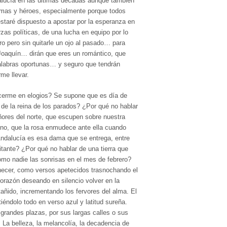
alucía en las últimas décadas aunque también
smas y héroes, especialmente porque todos
taré dispuesto a apostar por la esperanza en
erzas políticas, de una lucha en equipo por lo
ro pero sin quitarle un ojo al pasado… para
 Joaquín… dirán que eres un romántico, que
palabras oportunas… y seguro que tendrán
me llevar.
acerme en elogios? Se supone que es día de
r de la reina de los parados? ¿Por qué no hablar
eñores del norte, que escupen sobre nuestra
ino, que la rosa enmudece ante ella cuando
ndalucía es esa dama que se entrega, entre
itante? ¿Por qué no hablar de una tierra que
como nadie las sonrisas en el mes de febrero?
necer, como versos apetecidos trasnochando el
corazón deseando en silencio volver en la
añido, incrementando los fervores del alma. El
éndolo todo en verso azul y latitud sureña.
grandes plazas, por sus largas calles o sus
n. La belleza, la melancolía, la decadencia de