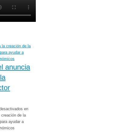
l anuncia
la
tor
desactivados
en
 creación de la
para ayudar a
onómicos