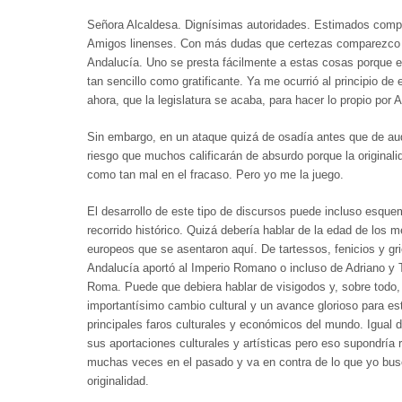
Señora Alcaldesa. Dignísimas autoridades. Estimados comp
Amigos linenses. Con más dudas que certezas comparezco 
Andalucía. Uno se presta fácilmente a estas cosas porque es
tan sencillo como gratificante. Ya me ocurrió al principio de 
ahora, que la legislatura se acaba, para hacer lo propio por 
Sin embargo, en un ataque quizá de osadía antes que de auda
riesgo que muchos calificarán de absurdo porque la originali
como tan mal en el fracaso. Pero yo me la juego.
El desarrollo de este tipo de discursos puede incluso esqu
recorrido histórico. Quizá debería hablar de la edad de los 
europeos que se asentaron aquí. De tartessos, fenicios y g
Andalucía aportó al Imperio Romano o incluso de Adriano y
Roma. Puede que debiera hablar de visigodos y, sobre todo,
importantísimo cambio cultural y un avance glorioso para es
principales faros culturales y económicos del mundo. Igual de
sus aportaciones culturales y artísticas pero eso supondría
muchas veces en el pasado y va en contra de lo que yo busc
originalidad.