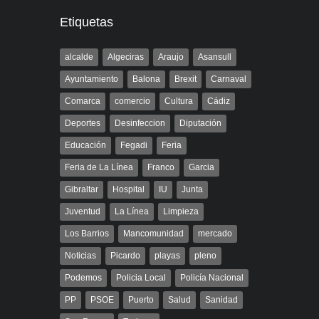
Etiquetas
alcalde
Algeciras
Araujo
Asansull
Ayuntamiento
Balona
Brexit
Carnaval
Comarca
comercio
Cultura
Cádiz
Deportes
Desinfeccion
Diputación
Educación
Fegadi
Feria
Feria de La Línea
Franco
Garcia
Gibraltar
Hospital
IU
Junta
Juventud
La Línea
Limpieza
Los Barrios
Mancomunidad
mercado
Noticias
Picardo
playas
pleno
Podemos
Policia Local
Policía Nacional
PP
PSOE
Puerto
Salud
Sanidad