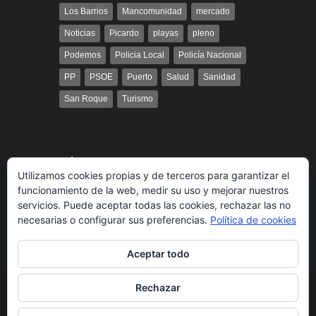
Los Barrios
Mancomunidad
mercado
Noticias
Picardo
playas
pleno
Podemos
Policia Local
Policía Nacional
PP
PSOE
Puerto
Salud
Sanidad
San Roque
Turismo
Búsqueda
Utilizamos cookies propias y de terceros para garantizar el
funcionamiento de la web, medir su uso y mejorar nuestros
servicios. Puede aceptar todas las cookies, rechazar las no
necesarias o configurar sus preferencias.
Política de cookies
Aceptar todo
Rechazar
© 2014 Radio Bahía Gibraltar desarrollado por
Media&Web