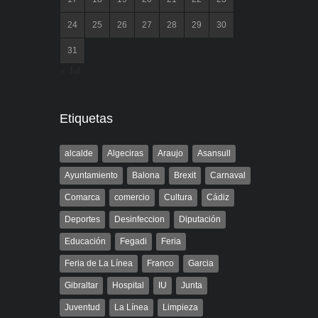
24
25
26
27
28
29
30
31
« Jul
Etiquetas
alcalde
Algeciras
Araujo
Asansull
Ayuntamiento
Balona
Brexit
Carnaval
Comarca
comercio
Cultura
Cádiz
Deportes
Desinfeccion
Diputación
Educación
Fegadi
Feria
Feria de La Línea
Franco
Garcia
Gibraltar
Hospital
IU
Junta
Juventud
La Línea
Limpieza