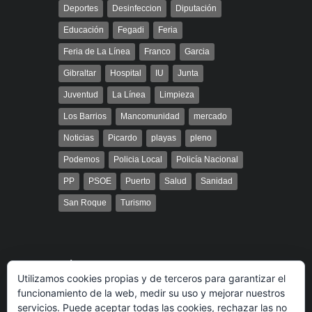
Deportes
Desinfeccion
Diputación
Educación
Fegadi
Feria
Feria de La Línea
Franco
Garcia
Gibraltar
Hospital
IU
Junta
Juventud
La Línea
Limpieza
Los Barrios
Mancomunidad
mercado
Noticias
Picardo
playas
pleno
Podemos
Policia Local
Policía Nacional
PP
PSOE
Puerto
Salud
Sanidad
San Roque
Turismo
Búsqueda
Utilizamos cookies propias y de terceros para garantizar el
funcionamiento de la web, medir su uso y mejorar nuestros
servicios. Puede aceptar todas las cookies, rechazar las no