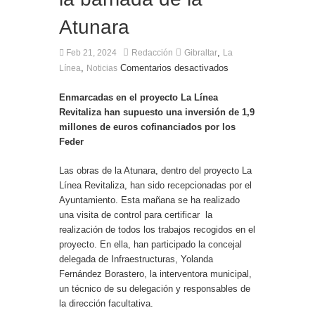
A punto de concluir la segunda fase del acerado
Atunara
de Aguas Marinas, se cierran aspectos de la
tercera fase
,
Feb 21, 2024
Redacción
Gibraltar
La
,
Comentarios desactivados
Línea
Noticias
Enmarcadas en el proyecto La Línea
Revitaliza han supuesto una inversión de 1,9
millones de euros cofinanciados por los
Feder
Las obras de la Atunara, dentro del proyecto La
Línea Revitaliza, han sido recepcionadas por el
Ayuntamiento. Esta mañana se ha realizado
una visita de control para certificar la
realización de todos los trabajos recogidos en el
proyecto. En ella, han participado la concejal
delegada de Infraestructuras, Yolanda
Fernández Borastero, la interventora municipal,
un técnico de su delegación y responsables de
la dirección facultativa.