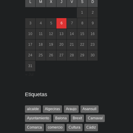
L
M
X
J
V
S
D
1
2
3
4
5
6
7
8
9
10
11
12
13
14
15
16
17
18
19
20
21
22
23
24
25
26
27
28
29
30
31
« Jul
Etiquetas
alcalde
Algeciras
Araujo
Asansull
Ayuntamiento
Balona
Brexit
Carnaval
Comarca
comercio
Cultura
Cádiz