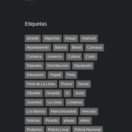
« Jul
Etiquetas
alcalde
Algeciras
Araujo
Asansull
Ayuntamiento
Balona
Brexit
Carnaval
Comarca
comercio
Cultura
Cádiz
Deportes
Desinfeccion
Diputación
Educación
Fegadi
Feria
Feria de La Línea
Franco
Garcia
Gibraltar
Hospital
IU
Junta
Juventud
La Línea
Limpieza
Los Barrios
Mancomunidad
mercado
Noticias
Picardo
playas
pleno
Podemos
Policia Local
Policía Nacional