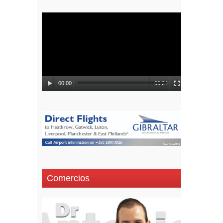
Reproductor
de
vídeo
00:00
00:24
Comercios