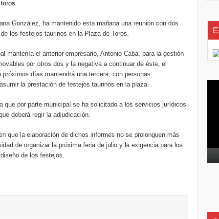
usana González, ha mantenido esta mañana una reunión con dos
E
de los festejos taurinos en la Plaza de Toros.
ipal mantenía el anterior empresario, Antonio Caba, para la gestión
novables por otros dos y la negativa a continuar de éste, el
 próximos días mantendrá una tercera, con personas
sumir la prestación de festejos taurinos en la plaza.
Rep
de
que por parte municipal se ha solicitado a los servicios jurídicos
víd
ue deberá regir la adjudicación.
en que la elaboración de dichos informes no se prolonguen más
dad de organizar la próxima feria de julio y la exigencia para los
diseño de los festejos.