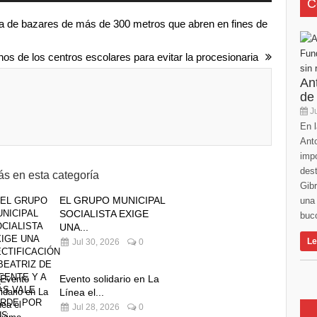
C
ra de bazares de más de 300 metros que abren en fines de
os de los centros escolares para evitar la procesionaria
An
de
Ju
En l
Anto
imp
des
s en esta categoría
Gibr
EL GRUPO MUNICIPAL
una 
SOCIALISTA EXIGE
buco
UNA...
Le
Jul 30, 2026
0
Evento solidario en La
Línea el...
Jul 28, 2026
0