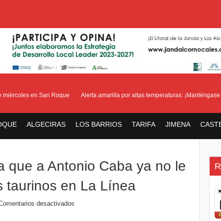
miércoles en San Roque
Alerta amarilla por altas temperaturas: ¡Manténgase ale
OQUE
ALGECIRAS
LOS BARRIOS
TARIFA
JIMENA
CAST
ta que a Antonio Caba ya no le
R
s taurinos en La Línea
Comentarios desactivados