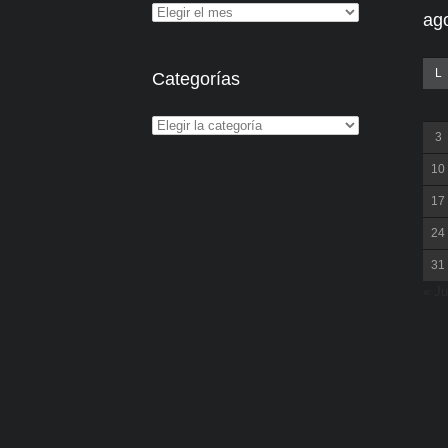
ag
L
Categorías
3
10
17
24
31
« Ju