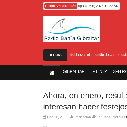
Última Actualización
agosto 6th, 2026 11:32 AM
Controlado en la mañana del jueves el incendio declarado este 
ÚLTIMAS
NOTICIAS
GIBRALTAR
LA LÍNEA
SAN R
Ahora, en enero, resul
interesan hacer festejo
,
Ene 18, 2016
Redacción
La Línea
Noticias