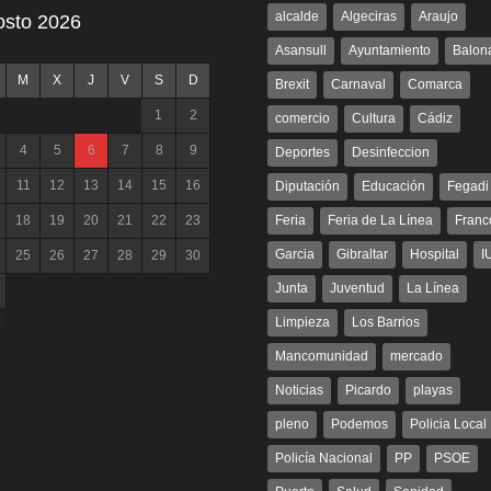
alcalde
Algeciras
Araujo
osto 2026
Asansull
Ayuntamiento
Balon
M
X
J
V
S
D
Brexit
Carnaval
Comarca
1
2
comercio
Cultura
Cádiz
4
5
6
7
8
9
Deportes
Desinfeccion
11
12
13
14
15
16
Diputación
Educación
Fegadi
18
19
20
21
22
23
Feria
Feria de La Línea
Franc
Garcia
Gibraltar
Hospital
I
25
26
27
28
29
30
Junta
Juventud
La Línea
l
Limpieza
Los Barrios
Mancomunidad
mercado
Noticias
Picardo
playas
pleno
Podemos
Policia Local
Policía Nacional
PP
PSOE