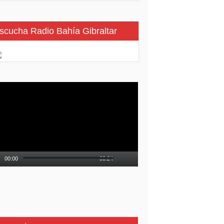
scucha Radio Bahía Gibraltar
roductor
eo
00:00
00:24