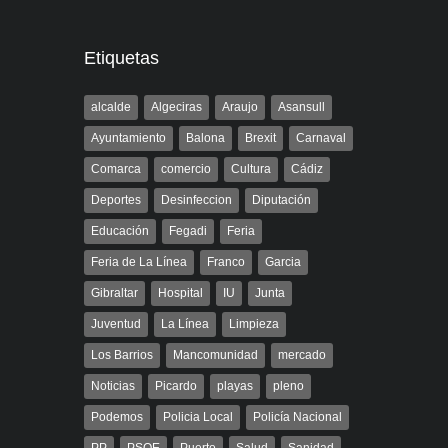
Etiquetas
alcalde
Algeciras
Araujo
Asansull
Ayuntamiento
Balona
Brexit
Carnaval
Comarca
comercio
Cultura
Cádiz
Deportes
Desinfeccion
Diputación
Educación
Fegadi
Feria
Feria de La Línea
Franco
Garcia
Gibraltar
Hospital
IU
Junta
Juventud
La Línea
Limpieza
Los Barrios
Mancomunidad
mercado
Noticias
Picardo
playas
pleno
Podemos
Policia Local
Policía Nacional
PP
PSOE
Puerto
Salud
Sanidad