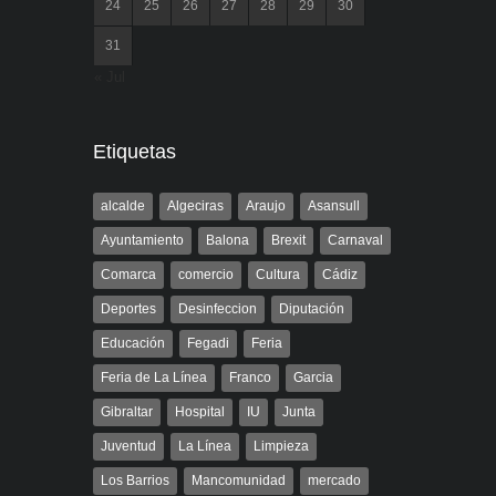
24
25
26
27
28
29
30
31
« Jul
Etiquetas
alcalde
Algeciras
Araujo
Asansull
Ayuntamiento
Balona
Brexit
Carnaval
Comarca
comercio
Cultura
Cádiz
Deportes
Desinfeccion
Diputación
Educación
Fegadi
Feria
Feria de La Línea
Franco
Garcia
Gibraltar
Hospital
IU
Junta
Juventud
La Línea
Limpieza
Los Barrios
Mancomunidad
mercado