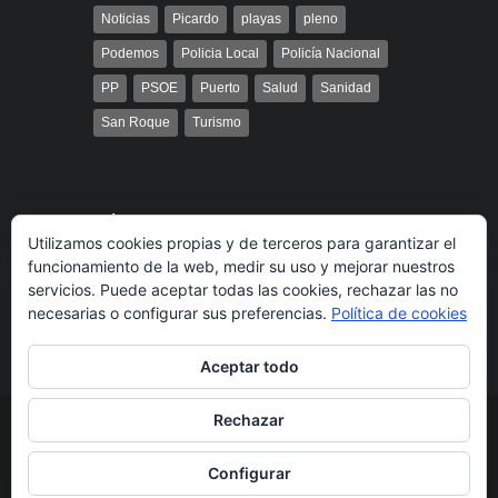
Noticias
Picardo
playas
pleno
Podemos
Policia Local
Policía Nacional
PP
PSOE
Puerto
Salud
Sanidad
San Roque
Turismo
Búsqueda
Utilizamos cookies propias y de terceros para garantizar el
funcionamiento de la web, medir su uso y mejorar nuestros
servicios. Puede aceptar todas las cookies, rechazar las no
necesarias o configurar sus preferencias.
Política de cookies
Aceptar todo
Rechazar
© 2014 Radio Bahía Gibraltar desarrollado por
Media&Web
Legal
Política de cookies
Más información
Configurar
sobre las cookies